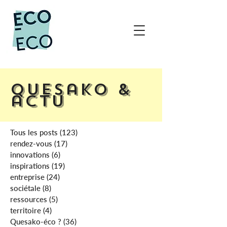
Quesako &
actu
Tous les posts
(123)
123 posts
rendez-vous
(17)
17 posts
innovations
(6)
6 posts
inspirations
(19)
19 posts
entreprise
(24)
24 posts
sociétale
(8)
8 posts
ressources
(5)
5 posts
territoire
(4)
4 posts
Quesako-éco ?
(36)
36 posts