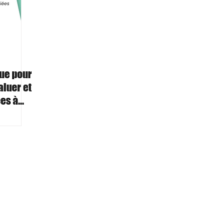
que pour
aluer et
ées à