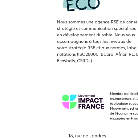
Nous sommes une agence RSE de consei
stratégie et communication spécialisée
en développement durable.
Nous vous
accompagnons à tous les niveaux de
votre
stratégie RSE et aux normes, label
notations (ISO26000, BCorp, Afnor, RE, L
EcoVadis, CSRD...)
Membre adhérent,
entrepreneurs et 
écologique et soc
Mouvement est une
de l'économie soci
engagées en Fra
18, rue de Londres