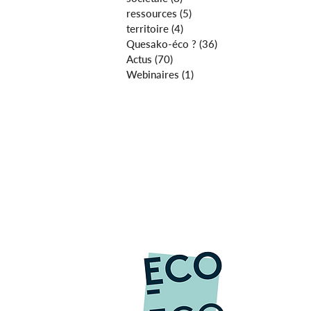
ressources
(5)
5 posts
territoire
(4)
4 posts
Quesako-éco ?
(36)
36 posts
Actus
(70)
70 posts
Webinaires
(1)
1 post