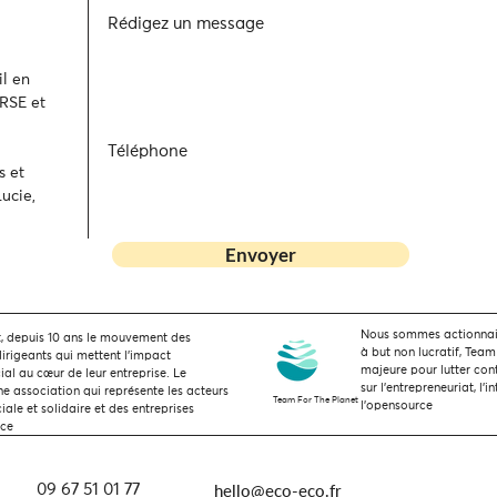
Rédigez un message
l en
 RSE et
Téléphone
s et
ucie,
Envoyer
Nous sommes actionnaire
 depuis 10 ans le mouvement des
à but non lucratif, Team
dirigeants qui mettent l’impact
majeure pour lutter con
ial au cœur de leur entreprise. Le
sur l'entrepreneuriat, l'i
 association qui représente les acteurs
Team For The Planet
l'opensource
ale et solidaire et des entreprises
nce
hello@eco-eco.fr
09 67 51 01 77