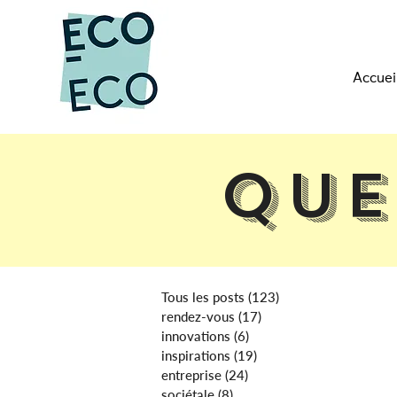
Accuei
Que
Tous les posts
(123)
123 posts
rendez-vous
(17)
17 posts
innovations
(6)
6 posts
inspirations
(19)
19 posts
entreprise
(24)
24 posts
sociétale
(8)
8 posts