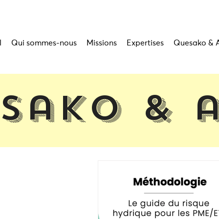
l
Qui sommes-nous
Missions
Expertises
Quesako & 
sako & 