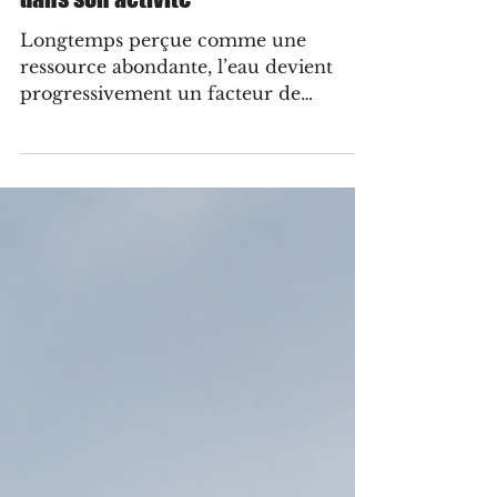
anticiper les tensions liées à l’eau
dans son activité
Longtemps perçue comme une
ressource abondante, l’eau devient
progressivement un facteur de
vulnérabilité pour les entreprises. Pour
les PME, l’enjeu ne se limite pas à
réduire leur consommation d’eau, il
s’agit avant tout de comprendre leur
dépendance à cette ressource,
d’identifier les risques auxquels elles
sont exposées – sur leurs sites comme
au sein de leur chaîne
d’approvisionnement – et d’anticiper
les évolutions susceptibles d’affecter
leur activité.