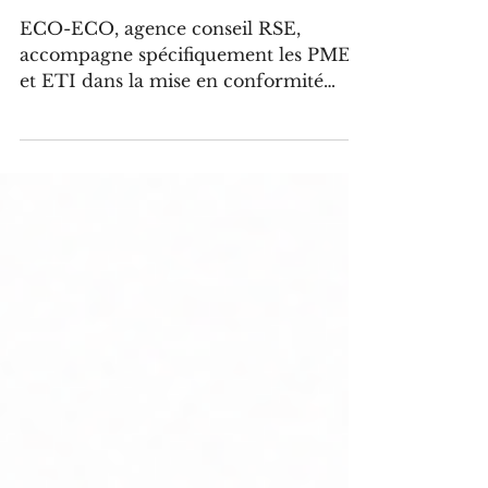
durabilité et collecter les données
ESRS pour la CSRD afin de
structurer le reporting.
ECO-ECO, agence conseil RSE,
accompagne spécifiquement les PME
et ETI dans la mise en conformité
avec la directive CSRD et la
production de leur premier rapport
RSE conforme aux normes ESRS.
L'agence intervient sur l'ensemble du
processus : diagnostic de matérialité,
collecte des données extra-financières,
rédaction du rapport et préparation à
la vérification par un tiers.