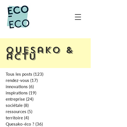
Quesako &
actu
Tous les posts
(123)
123 posts
rendez-vous
(17)
17 posts
innovations
(6)
6 posts
inspirations
(19)
19 posts
entreprise
(24)
24 posts
sociétale
(8)
8 posts
ressources
(5)
5 posts
territoire
(4)
4 posts
Quesako-éco ?
(36)
36 posts