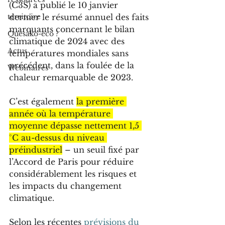
(C3S) a publié le 10 janvier 
territoire
dernier le résumé annuel des faits 
marquants concernant le bilan 
Quesako-éco ?
climatique de 2024 avec des 
Actus
températures mondiales sans 
précédent, dans la foulée de la 
Webinaires
chaleur remarquable de 2023. 
C’est également 
la première 
année où la température 
moyenne dépasse nettement 1,5 
°C au-dessus du niveau 
préindustriel
 – un seuil fixé par 
l’Accord de Paris pour réduire 
considérablement les risques et 
les impacts du changement 
climatique.
Selon les récentes 
prévisions du 