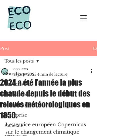
Post
Tous les posts
eco-eco
Tous les posts
14 janv. 2025
4 min de lecture
2024 a été l’année la plus
rendez-vous
chaude depuis le début des
innovations
relevés météorologiques en
inspirations
1850.
entreprise
Le service européen Copernicus 
sociétale
sur le changement climatique 
ressources