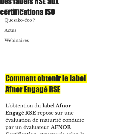
Des labels RSE aux
certifications ISO
territoire
Quesako-éco ?
Actus
Webinaires
Comment obtenir le label 
Afnor Engagé RSE
L'obtention du 
label Afnor 
Engagé RSE
 repose sur une 
évaluation de maturité conduite 
par un évaluateur 
AFNOR 