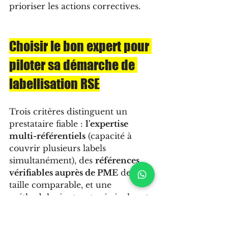
prioriser les actions correctives.
Choisir le bon expert pour 
piloter sa démarche de 
labellisation RSE
Trois critères distinguent un 
prestataire fiable : 
l'expertise 
multi-référentiels
 (capacité à 
couvrir plusieurs labels 
simultanément), des 
références 
vérifiables auprès de PME
 de 
taille comparable, et une 
méthodologie structurée incluant 
diagnostic initial, collecte de 
preuves et simulation d'audit.