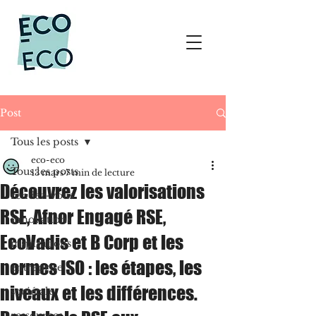
Post
Tous les posts
eco-eco
Tous les posts
13 mars
7 min de lecture
Découvrez les valorisations
rendez-vous
RSE, Afnor Engagé RSE,
innovations
EcoVadis et B Corp et les
inspirations
normes ISO : les étapes, les
entreprise
niveaux et les différences.
sociétale
ressources