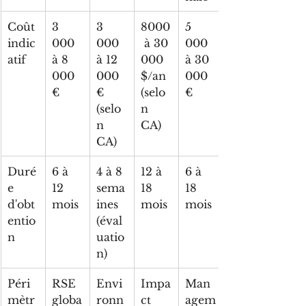
Coût 
3 
3 
8000
5 
indic
000 
000 
 à 30 
000 
atif
à 8 
à 12 
000 
à 30 
000 
000 
$/an 
000 
€
€ 
(selo
€
(selo
n 
n 
CA)
CA)
Duré
6 à 
4 à 8 
12 à 
6 à 
e 
12 
sema
18 
18 
d'obt
mois
ines 
mois
mois
entio
(éval
n
uatio
n)
Péri
RSE 
Envi
Impa
Man
mètr
globa
ronn
ct 
agem