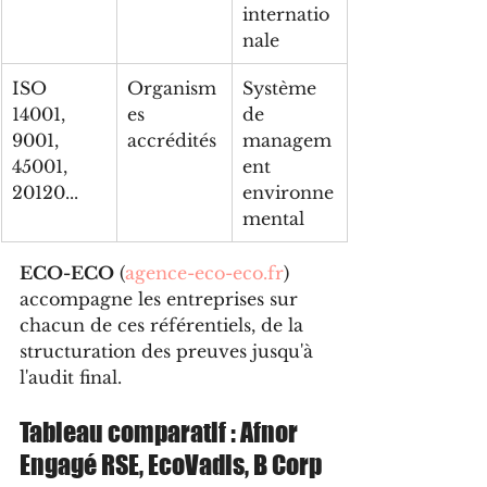
internatio
nale
ISO 
Organism
Système 
14001, 
es 
de 
9001, 
accrédités
managem
45001, 
ent 
20120...
environne
mental
ECO-ECO
 (
agence-eco-eco.fr
) 
accompagne les entreprises sur 
chacun de ces référentiels, de la 
structuration des preuves jusqu'à 
l'audit final.
Tableau comparatif : Afnor 
Engagé RSE, EcoVadis, B Corp 