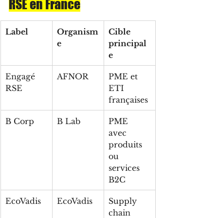
RSE en France
Label
Organism
Cible 
e
principal
e
Engagé 
AFNOR
PME et 
RSE
ETI 
françaises
B Corp
B Lab
PME 
avec 
produits 
ou 
services 
B2C
EcoVadis
EcoVadis
Supply 
chain 