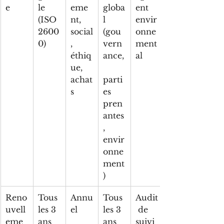
e
le 
eme
globa
ent 
(ISO 
nt, 
l 
envir
2600
social
(gou
onne
0)
, 
vern
ment
éthiq
ance,
al
ue, 
achat
parti
s
es 
pren
antes
, 
envir
onne
ment
)
Reno
Tous 
Annu
Tous 
Audit
uvell
les 3 
el
les 3 
 de 
eme
ans
ans
suivi 