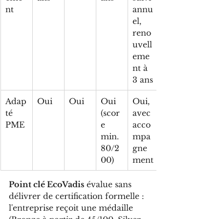
nt
annu
el, 
reno
uvell
eme
nt à 
3 ans
Adap
Oui
Oui
Oui 
Oui, 
té 
(scor
avec 
PME
e 
acco
min. 
mpa
80/2
gne
00)
ment
Point clé EcoVadis
 évalue sans 
délivrer de certification formelle : 
l'entreprise reçoit une médaille 