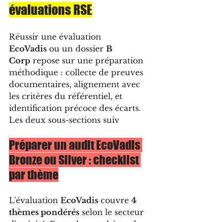
évaluations RSE
Réussir une évaluation 
EcoVadis
 ou un dossier 
B 
Corp
 repose sur une préparation 
méthodique : collecte de preuves 
documentaires, alignement avec 
les critères du référentiel, et 
identification précoce des écarts. 
Les deux sous-sections suiv
Préparer un audit EcoVadis 
Bronze ou Silver : checklist 
par thème
L'évaluation 
EcoVadis
 couvre 
4 
thèmes pondérés
 selon le secteur 