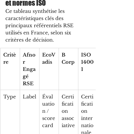
et normes ISO
Ce tableau synthétise les 
caractéristiques clés des 
principaux référentiels RSE 
utilisés en France, selon six 
critères de décision.
Critè
Afno
EcoV
B 
ISO 
re
r 
adis
Corp
1400
Enga
1
gé 
RSE
Type
Label
Éval
Certi
Certi
uatio
ficati
ficati
n / 
on 
on 
score
assoc
inter
card
iative
natio
nale