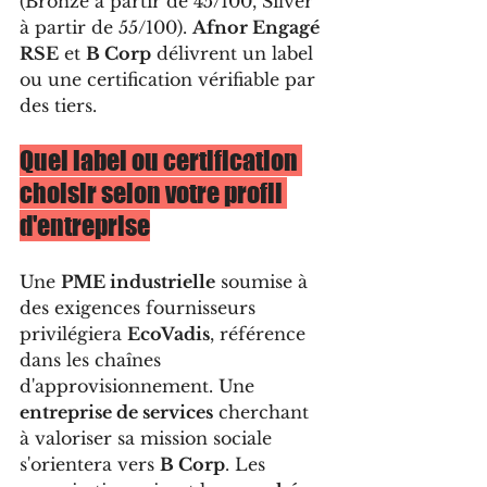
(Bronze à partir de 45/100, Silver 
à partir de 55/100). 
Afnor Engagé 
RSE
 et 
B Corp
 délivrent un label 
ou une certification vérifiable par 
des tiers.
Quel label ou certification 
choisir selon votre profil 
d'entreprise
Une 
PME industrielle
 soumise à 
des exigences fournisseurs 
privilégiera 
EcoVadis
, référence 
dans les chaînes 
d'approvisionnement. Une 
entreprise de services
 cherchant 
à valoriser sa mission sociale 
s'orientera vers 
B Corp
. Les 