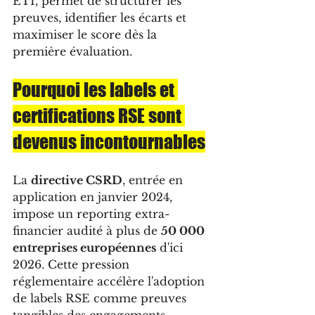
ETI, permet de structurer les 
preuves, identifier les écarts et 
maximiser le score dès la 
première évaluation.
Pourquoi les labels et 
certifications RSE sont 
devenus incontournables
La 
directive CSRD
, entrée en 
application en janvier 2024, 
impose un reporting extra-
financier audité à plus de 
50 000 
entreprises européennes
 d'ici 
2026. Cette pression 
réglementaire accélère l'adoption 
de labels RSE comme preuves 
tangibles des engagements 