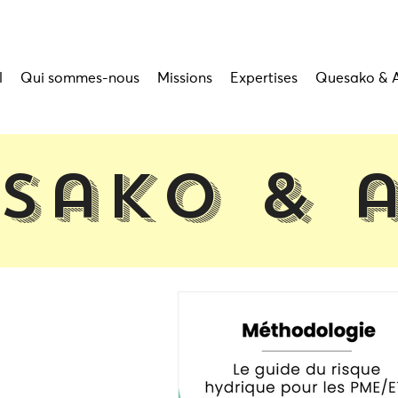
l
Qui sommes-nous
Missions
Expertises
Quesako & 
sako & 