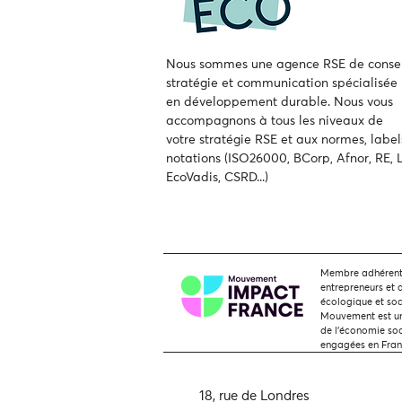
Nous sommes une agence RSE de consei
stratégie et communication spécialisée
en développement durable.
Nous vous
accompagnons à tous les niveaux de
votre
stratégie RSE et aux normes, label
notations (ISO26000, BCorp, Afnor, RE, L
EcoVadis, CSRD...)
Membre adhérent,
entrepreneurs et 
écologique et soc
Mouvement est une
de l'économie soci
engagées en Fra
18, rue de Londres