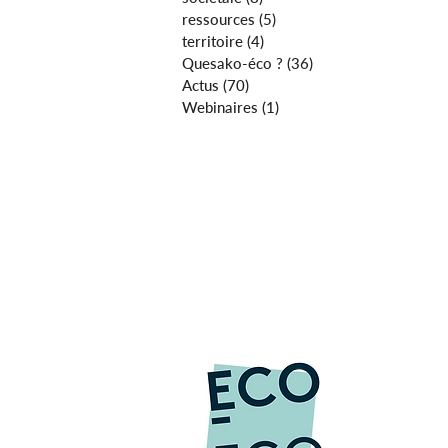
ressources
(5)
5 posts
territoire
(4)
4 posts
Quesako-éco ?
(36)
36 posts
Actus
(70)
70 posts
Webinaires
(1)
1 post