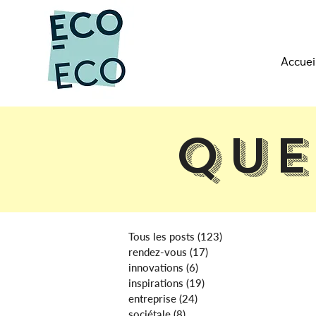
Accuei
Que
Tous les posts
(123)
123 posts
rendez-vous
(17)
17 posts
innovations
(6)
6 posts
inspirations
(19)
19 posts
entreprise
(24)
24 posts
sociétale
(8)
8 posts