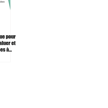
que pour
aluer et
ées à