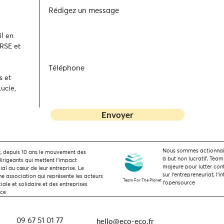
Rédigez un message
l en
 RSE et
Téléphone
s et
ucie,
Envoyer
Nous sommes actionnaire
 depuis 10 ans le mouvement des
à but non lucratif, Team
dirigeants qui mettent l’impact
majeure pour lutter con
ial au cœur de leur entreprise. Le
sur l'entrepreneuriat, l'i
 association qui représente les acteurs
Team For The Planet
l'opensource
ale et solidaire et des entreprises
nce
hello@eco-eco.fr
09 67 51 01 77