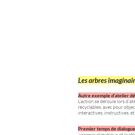
Les arbres imaginair
Autre exemple d’atelier d
L
’action se déroule lors d’a
recyclables, avec pour object
interactives, instructives, e
Premier temps de dialogue
’urgence climatique et le r