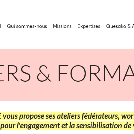
l
Qui sommes-nous
Missions
Expertises
Quesako & 
ERS & FORM
 vous propose ses ateliers fédérateurs, wo
 pour l'engagement et la sensibilisation de