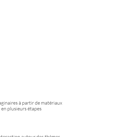
aginaires à partir de matériaux
le en plusieurs étapes
interaction autour des thèmes