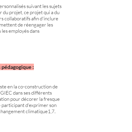
rsonnalisés suivant les sujets
 du projet, ce projet qui a du
s collaboratifs afin d'inclure
ermettent de réengager les
s les employés dans
s péd
agogique
:
iste en la co-construction de
e GIEC dans ses différents
ination pour décorer la fresque
e participant d'exprimer son
e changement climatique1,7.