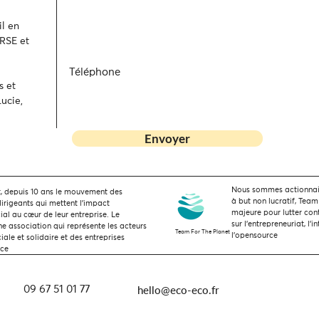
l en
 RSE et
Téléphone
s et
ucie,
Envoyer
Nous sommes actionnaire
 depuis 10 ans le mouvement des
à but non lucratif, Team
dirigeants qui mettent l’impact
majeure pour lutter con
ial au cœur de leur entreprise. Le
sur l'entrepreneuriat, l'i
 association qui représente les acteurs
Team For The Planet
l'opensource
ale et solidaire et des entreprises
nce
hello@eco-eco.fr
09 67 51 01 77