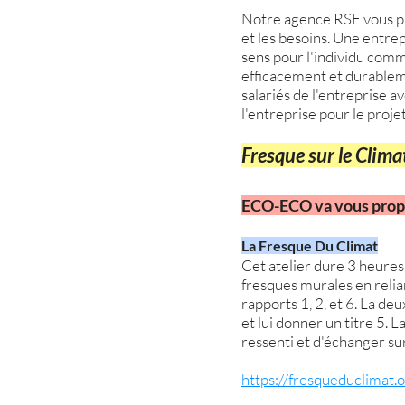
Notre agence RSE vous pro
et les besoins. Une entrep
sens pour l'individu comme
efficacement et durableme
salariés de l'entreprise 
l'entreprise pour le proje
Fresque sur le Clim
ECO-ECO va vous propo
La Fresque Du Climat
Cet atelier dure 3 heures
fresques murales en relian
rapports 1, 2, et 6. La de
et lui donner un titre 5.
ressenti et d'échanger su
https://fresqueduclimat.