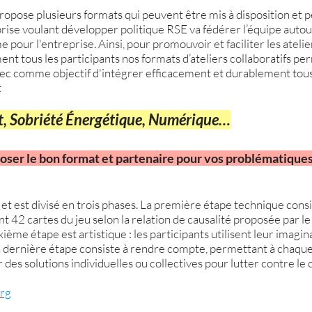
pose plusieurs formats qui peuvent être mis à disposition et pe
rise voulant développer politique RSE va fédérer l’équipe autour
 pour l'entreprise. Ainsi, pour promouvoir et faciliter les atelier
nt tous les participants nos formats d’ateliers collaboratifs p
avec comme objectif d'intégrer efficacement et durablement tou
t
at, Sobriété Énergétique, Numérique…
ser le bon format et partenaire pour vos problématique
 et est divisé en trois phases. La première étape technique cons
t 42 cartes du jeu selon la relation de causalité proposée par l
uxième étape est artistique : les participants utilisent leur imag
 La dernière étape consiste à rendre compte, permettant à chaqu
r des solutions individuelles ou collectives pour lutter contre l
org