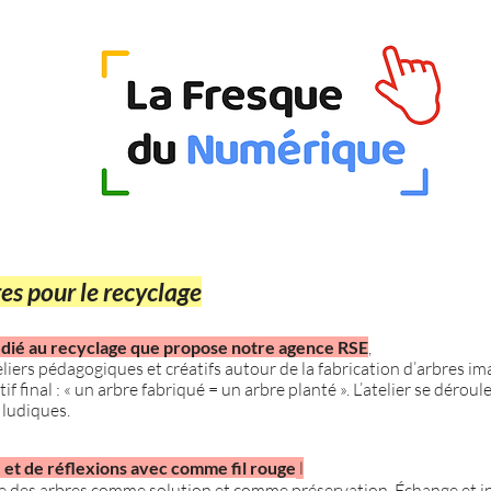
es pour le recyclage
édié au recyclage que propose notre agence RSE
,
teliers pédagogiques et créatifs autour de la fabrication d’arbres im
if final : « un arbre fabriqué = un arbre planté ». L’atelier se dérou
t ludiques.
 et de réflexions avec comme fil rouge
l
ôle des arbres comme solution et comme préservation. Échange et 