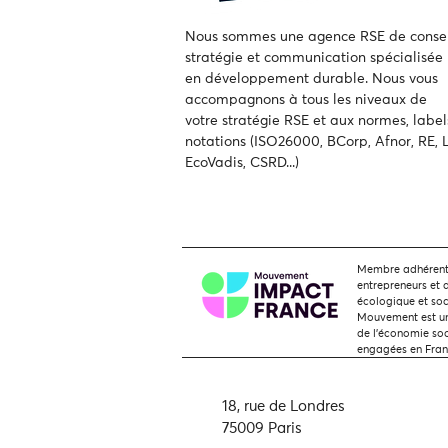
Nous sommes une agence RSE de consei
stratégie et communication spécialisée
en développement durable.
Nous vous
accompagnons à tous les niveaux de
votre
stratégie RSE et aux normes, label
notations (ISO26000, BCorp, Afnor, RE, L
EcoVadis, CSRD...)
Membre adhérent,
entrepreneurs et 
écologique et soc
Mouvement est une
de l'économie soci
engagées en Fra
18, rue de Londres
75009 Paris