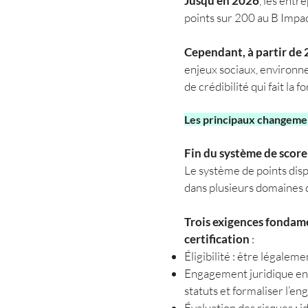
Jusqu’en 2026
, les entr
points sur 200 au B Impac
Cependant, à partir de
enjeux sociaux, environne
de crédibilité qui fait la f
Les principaux changemen
Fin du système de sco
Le système de points disp
dans plusieurs domaines 
Trois exigences fondamen
certification
:
Éligibilité : être légalem
Engagement juridique enve
statuts et formaliser l’e
Évaluation des risques : 