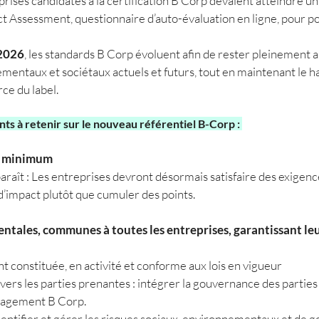
eprises candidates à la certification B Corp devaient atteindre
un objectif plus large que la seule création de valeur pour les a
t Assessment, questionnaire d’auto-évaluation en ligne, pour pou
Évaluation et vérification des réponses au BIA par un analyste 
Signature et adhésion : l’entreprise signe l’accord B Corp, la dé
d’interdépendance et règle les frais annuels d’adhésion au mo
 2026
, les standards B Corp évoluent afin de rester pleinement a
Obtention du label ; Amélioration continue et renouvellement:
mentaux et sociétaux actuels et futurs, tout en maintenant le h
certification est valable 3 ans, suite à quoi, l’entreprise doit s
orce du label.
nouveau BIA et repasser l’audit.
ts à retenir sur le nouveau référentiel B-Corp :
re minimum
araît : Les entreprises devront désormais satisfaire des exigen
d’impact plutôt que cumuler des points.
tales, communes à toutes les entreprises, garantissant leur 
ent constituée, en activité et conforme aux lois en vigueur
rs les parties prenantes : intégrer la gouvernance des parties
ngagement B Corp.
identifier et gérer les risques sociaux, environnementaux et de g