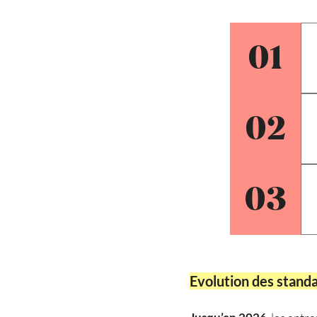
01
02
03
Evolution des stand