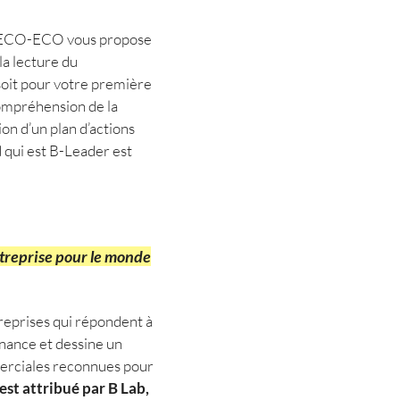
 ? ECO-ECO vous propose
 la lecture du
 soit pour votre première
compréhension de la
ion d’un plan d’actions
 qui est B-Leader est
ntreprise pour le monde
treprises qui répondent à
nance et dessine un
merciales reconnues pour
 est attribué par B Lab,