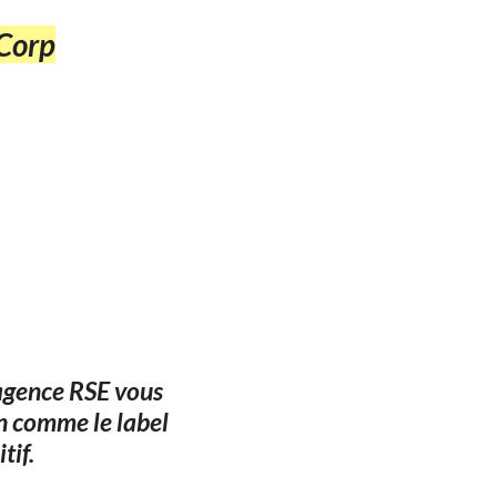
-Corp
 agence RSE vous
on comme le label
tif.