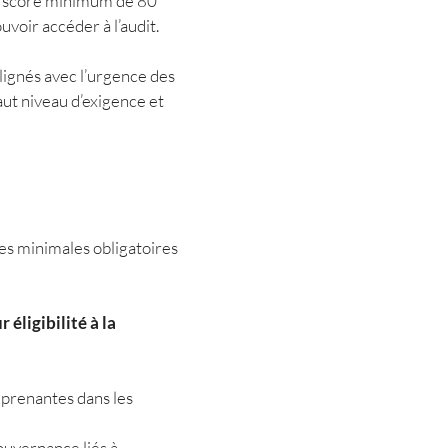
 un score minimum de 80
ctionnaires ;
voir accéder à l’audit.
de B Lab ;
claration
uvement ;
lignés avec l’urgence des
 la
aut niveau d’exigence et
oumettre un
ces minimales obligatoires
éligibilité à la
 prenantes dans les
ouvernance liés à