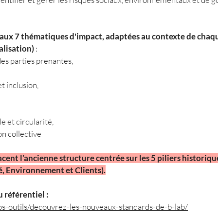
 aux 7 thématiques d'impact, adaptées au contexte de chaque
alisation)
:
es parties prenantes,
et inclusion,
 et circularité,
on collective
ent l’ancienne structure centrée sur les 5 piliers historiq
 Environnement et Clients).
 référentiel :
nos-outils/decouvrez-les-nouveaux-standards-de-b-lab/