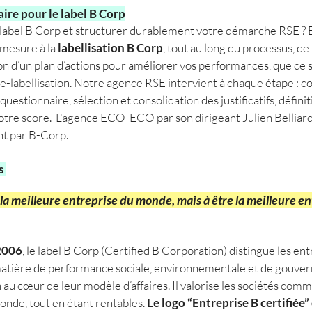
re pour le label B Corp
e label B Corp et structurer durablement votre démarche RSE
mesure à la
labellisation B Corp
, tout au long du processus, de
ion d’un plan d’actions pour améliorer vos performances, que ce
 re-labellisation. Notre agence RSE intervient à chaque étape : 
estionnaire, sélection et consolidation des justificatifs, définit
otre score. L'agence ECO-ECO par son dirigeant Julien Belliard
t par B-Corp.
s
 la meilleure entreprise du monde, mais à être la meilleure e
 2006
, le label B Corp (Certified B Corporation) distingue les en
matière de performance sociale, environnementale et de gouver
au cœur de leur modèle d’affaires. Il valorise les sociétés com
onde, tout en étant rentables.
Le logo “Entreprise B certifiée”