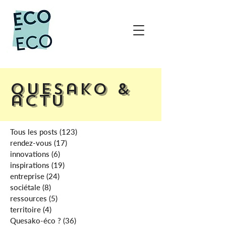
Quesako &
actu
Tous les posts
(123)
123 posts
rendez-vous
(17)
17 posts
innovations
(6)
6 posts
inspirations
(19)
19 posts
entreprise
(24)
24 posts
sociétale
(8)
8 posts
ressources
(5)
5 posts
territoire
(4)
4 posts
Quesako-éco ?
(36)
36 posts