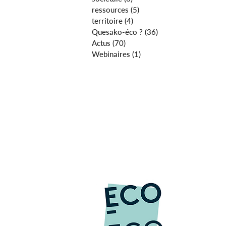
ressources
(5)
5 posts
territoire
(4)
4 posts
Quesako-éco ?
(36)
36 posts
Actus
(70)
70 posts
Webinaires
(1)
1 post