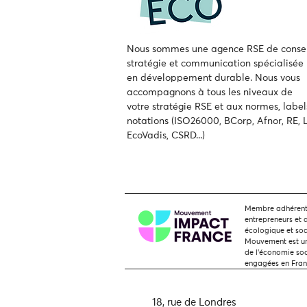
Nous sommes une agence RSE de consei
stratégie et communication spécialisée
en développement durable.
Nous vous
accompagnons à tous les niveaux de
votre
stratégie RSE et aux normes, label
notations (ISO26000, BCorp, Afnor, RE, L
EcoVadis, CSRD...)
Membre adhérent,
entrepreneurs et 
écologique et soc
Mouvement est une
de l'économie soci
engagées en Fra
18, rue de Londres