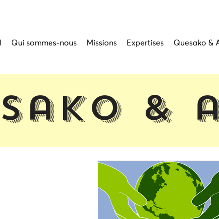
l
Qui sommes-nous
Missions
Expertises
Quesako & 
sako & 