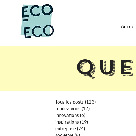
Accuei
Que
Tous les posts
(123)
123 posts
rendez-vous
(17)
17 posts
innovations
(6)
6 posts
inspirations
(19)
19 posts
entreprise
(24)
24 posts
sociétale
(8)
8 posts