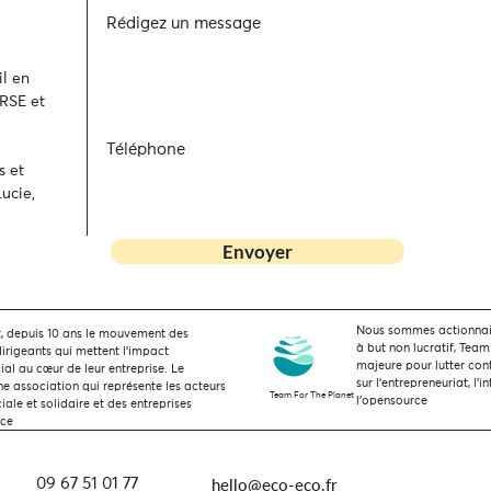
Rédigez un message
l en
 RSE et
Téléphone
s et
ucie,
Envoyer
Nous sommes actionnaire
 depuis 10 ans le mouvement des
à but non lucratif, Team
dirigeants qui mettent l’impact
majeure pour lutter con
ial au cœur de leur entreprise. Le
sur l'entrepreneuriat, l'i
 association qui représente les acteurs
Team For The Planet
l'opensource
ale et solidaire et des entreprises
nce
hello@eco-eco.fr
09 67 51 01 77