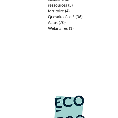
ressources
(5)
5 posts
territoire
(4)
4 posts
Quesako-éco ?
(36)
36 posts
Actus
(70)
70 posts
Webinaires
(1)
1 post