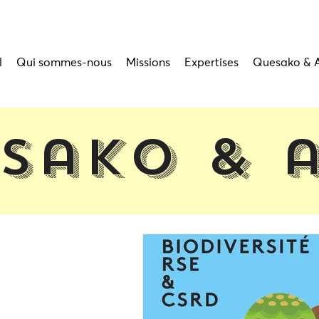
l
Qui sommes-nous
Missions
Expertises
Quesako & 
sako & 