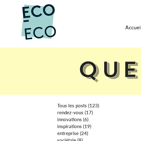
Accuei
Que
Tous les posts
(123)
123 posts
rendez-vous
(17)
17 posts
innovations
(6)
6 posts
inspirations
(19)
19 posts
entreprise
(24)
24 posts
sociétale
(8)
8 posts