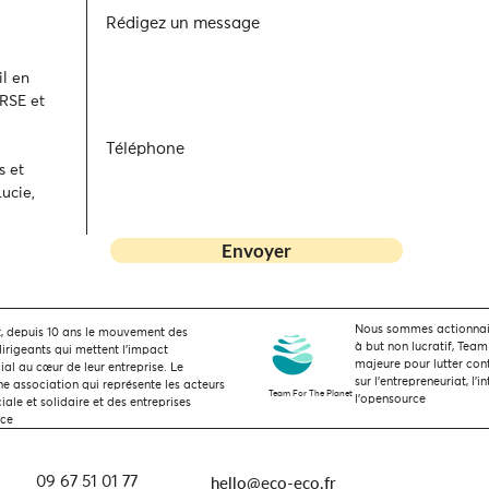
Rédigez un message
l en
 RSE et
Téléphone
s et
ucie,
Envoyer
Nous sommes actionnaire
 depuis 10 ans le mouvement des
à but non lucratif, Team
dirigeants qui mettent l’impact
majeure pour lutter con
ial au cœur de leur entreprise. Le
sur l'entrepreneuriat, l'i
 association qui représente les acteurs
Team For The Planet
l'opensource
ale et solidaire et des entreprises
nce
hello@eco-eco.fr
09 67 51 01 77