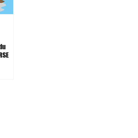
 du
 RSE