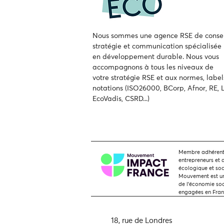
Nous sommes une agence RSE de consei
stratégie et communication spécialisée
en développement durable.
Nous vous
accompagnons à tous les niveaux de
votre
stratégie RSE et aux normes, label
notations (ISO26000, BCorp, Afnor, RE, L
EcoVadis, CSRD...)
Membre adhérent,
entrepreneurs et 
écologique et soc
Mouvement est une
de l'économie soci
engagées en Fra
18, rue de Londres