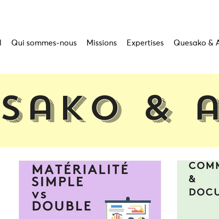
l
Qui sommes-nous
Missions
Expertises
Quesako & 
sako & 