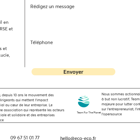
Rédigez un message
l en
 RSE et
Téléphone
s et
ucie,
Envoyer
Nous sommes actionnaire
 depuis 10 ans le mouvement des
à but non lucratif, Team
dirigeants qui mettent l’impact
majeure pour lutter con
ial au cœur de leur entreprise. Le
sur l'entrepreneuriat, l'i
 association qui représente les acteurs
Team For The Planet
l'opensource
ale et solidaire et des entreprises
nce
hello@eco-eco.fr
09 67 51 01 77