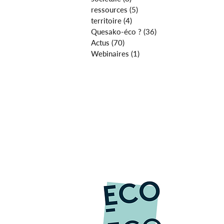
ressources
(5)
5 posts
territoire
(4)
4 posts
Quesako-éco ?
(36)
36 posts
Actus
(70)
70 posts
Webinaires
(1)
1 post