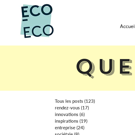
Accuei
Que
Tous les posts
(123)
123 posts
rendez-vous
(17)
17 posts
innovations
(6)
6 posts
inspirations
(19)
19 posts
entreprise
(24)
24 posts
sociétale
(8)
8 posts