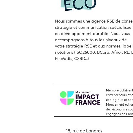
Nous sommes une agence RSE de consei
stratégie et communication spécialisée
en développement durable.
Nous vous
accompagnons à tous les niveaux de
votre
stratégie RSE et aux normes, label
notations (ISO26000, BCorp, Afnor, RE, L
EcoVadis, CSRD...)
Membre adhérent,
entrepreneurs et 
écologique et soc
Mouvement est une
de l'économie soci
engagées en Fra
18, rue de Londres