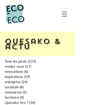
Quesako &
actu
Tous les posts
(123)
123 posts
rendez-vous
(17)
17 posts
innovations
(6)
6 posts
inspirations
(19)
19 posts
entreprise
(24)
24 posts
sociétale
(8)
8 posts
ressources
(5)
5 posts
territoire
(4)
4 posts
Quesako-éco ?
(36)
36 posts