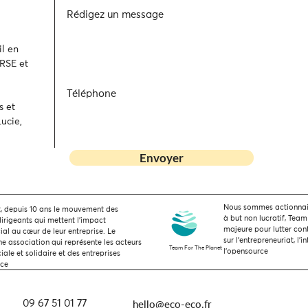
Rédigez un message
l en
 RSE et
Téléphone
s et
ucie,
Envoyer
Nous sommes actionnaire
 depuis 10 ans le mouvement des
à but non lucratif, Team
dirigeants qui mettent l’impact
majeure pour lutter con
ial au cœur de leur entreprise. Le
sur l'entrepreneuriat, l'i
 association qui représente les acteurs
Team For The Planet
l'opensource
ale et solidaire et des entreprises
nce
hello@eco-eco.fr
09 67 51 01 77