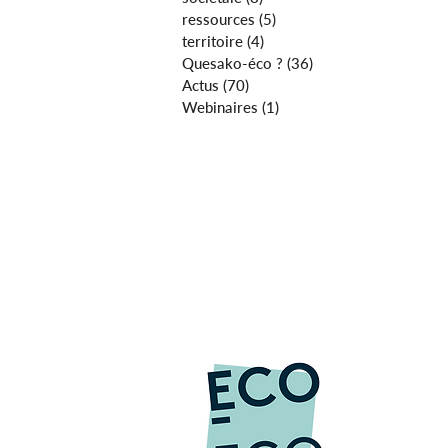
ressources
(5)
5 posts
territoire
(4)
4 posts
Quesako-éco ?
(36)
36 posts
Actus
(70)
70 posts
Webinaires
(1)
1 post