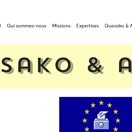
l
Qui sommes-nous
Missions
Expertises
Quesako & 
sako & 