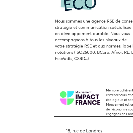
Nous sommes une agence RSE de consei
stratégie et communication spécialisée
en développement durable.
Nous vous
accompagnons à tous les niveaux de
votre
stratégie RSE et aux normes, label
notations (ISO26000, BCorp, Afnor, RE, L
EcoVadis, CSRD...)
Membre adhérent,
entrepreneurs et 
écologique et soc
Mouvement est une
de l'économie soci
engagées en Fra
18, rue de Londres