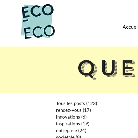
Accuei
Que
Tous les posts
(123)
123 posts
rendez-vous
(17)
17 posts
innovations
(6)
6 posts
inspirations
(19)
19 posts
entreprise
(24)
24 posts
sociétale
(8)
8 posts