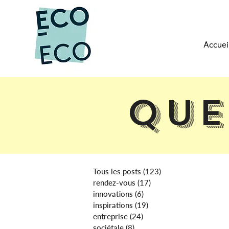
Accuei
Que
Tous les posts
(123)
123 posts
rendez-vous
(17)
17 posts
innovations
(6)
6 posts
inspirations
(19)
19 posts
entreprise
(24)
24 posts
sociétale
(8)
8 posts