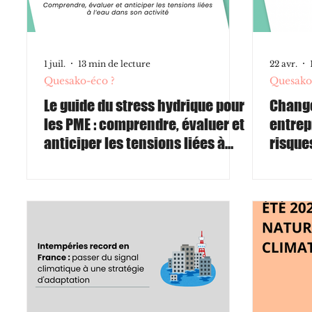
1 juil.
13 min de lecture
22 avr.
Quesako-éco ?
Quesako
Le guide du stress hydrique pour
Change
les PME : comprendre, évaluer et
entrepr
anticiper les tensions liées à
risques
l’eau dans son activité
les PME