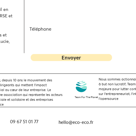
l en
 RSE et
Téléphone
s et
ucie,
Envoyer
Nous sommes actionnaire
 depuis 10 ans le mouvement des
à but non lucratif, Team
dirigeants qui mettent l’impact
majeure pour lutter con
ial au cœur de leur entreprise. Le
sur l'entrepreneuriat, l'i
 association qui représente les acteurs
Team For The Planet
l'opensource
ale et solidaire et des entreprises
nce
hello@eco-eco.fr
09 67 51 01 77