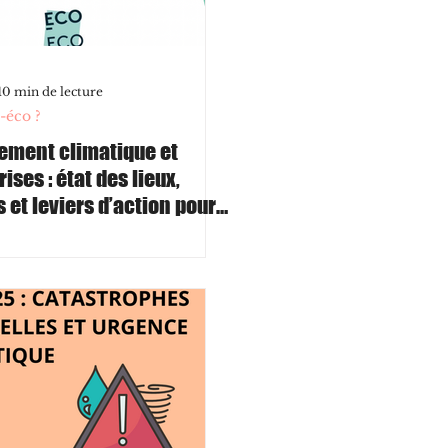
10 min de lecture
-éco ?
ment climatique et
ises : état des lieux,
 et leviers d’action pour
 et ETI