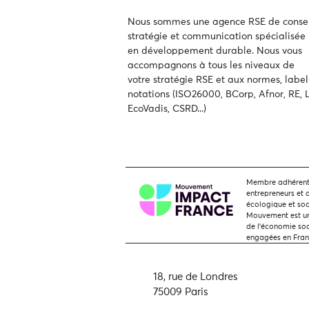
Nous sommes une agence RSE de consei
stratégie et communication spécialisée
en développement durable.
Nous vous
accompagnons à tous les niveaux de
votre
stratégie RSE et aux normes, label
notations (ISO26000, BCorp, Afnor, RE, L
EcoVadis, CSRD...)
Membre adhérent,
entrepreneurs et 
écologique et soc
Mouvement est une
de l'économie soci
engagées en Fra
18, rue de Londres
75009 Paris