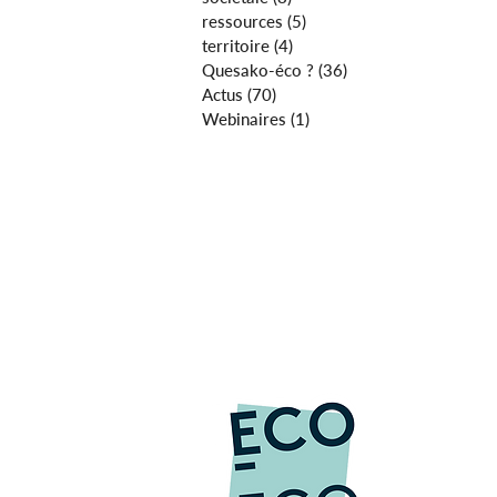
ressources
(5)
5 posts
territoire
(4)
4 posts
Quesako-éco ?
(36)
36 posts
Actus
(70)
70 posts
Webinaires
(1)
1 post