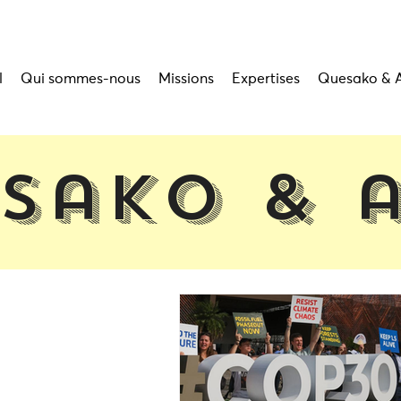
l
Qui sommes-nous
Missions
Expertises
Quesako & 
sako & 