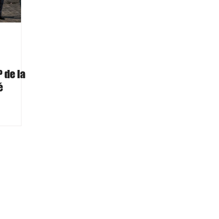
 de la
é