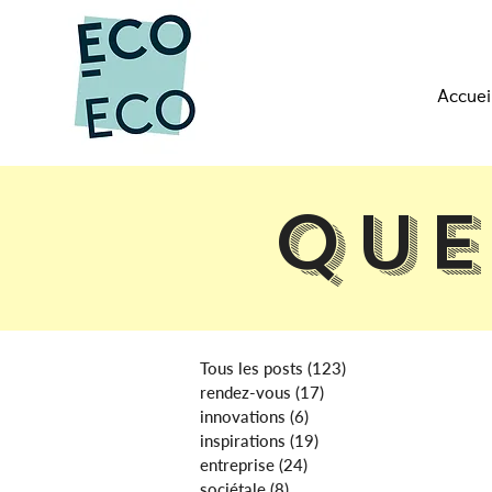
Accuei
Que
Tous les posts
(123)
123 posts
rendez-vous
(17)
17 posts
innovations
(6)
6 posts
inspirations
(19)
19 posts
entreprise
(24)
24 posts
sociétale
(8)
8 posts