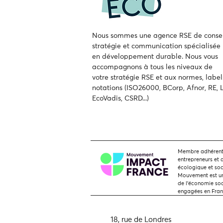
Nous sommes une agence RSE de consei
stratégie et communication spécialisée
en développement durable.
Nous vous
accompagnons à tous les niveaux de
votre
stratégie RSE et aux normes, label
notations (ISO26000, BCorp, Afnor, RE, L
EcoVadis, CSRD...)
Membre adhérent,
entrepreneurs et 
écologique et soc
Mouvement est une
de l'économie soci
engagées en Fra
18, rue de Londres