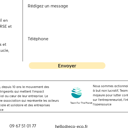
Rédigez un message
l en
 RSE et
Téléphone
s et
ucie,
Envoyer
Nous sommes actionnaire
 depuis 10 ans le mouvement des
à but non lucratif, Team
dirigeants qui mettent l’impact
majeure pour lutter con
ial au cœur de leur entreprise. Le
sur l'entrepreneuriat, l'i
 association qui représente les acteurs
Team For The Planet
l'opensource
ale et solidaire et des entreprises
nce
hello@eco-eco.fr
09 67 51 01 77