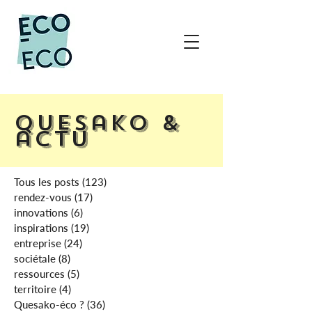
Quesako &
actu
Tous les posts
(123)
123 posts
rendez-vous
(17)
17 posts
innovations
(6)
6 posts
inspirations
(19)
19 posts
entreprise
(24)
24 posts
sociétale
(8)
8 posts
ressources
(5)
5 posts
territoire
(4)
4 posts
Quesako-éco ?
(36)
36 posts