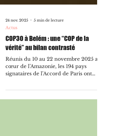
24 nov. 2025
5 min de lecture
Actus
COP30 à Belém : une “COP de la
vérité” au bilan contrasté
Réunis du 10 au 22 novembre 2025 au
cœur de l’Amazonie, les 194 pays
signataires de l’Accord de Paris ont
clos une COP30 singulière, à la fois
plus lucide que jamais sur l’état du
climat et pourtant incapable d’opérer
le sursaut espéré. Si l’édition
brésilienne restera comme la “COP de
la vérité”, elle s’achève sur un
consensus minimal qui expose, pour