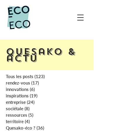
Quesako &
actu
Tous les posts
(123)
123 posts
rendez-vous
(17)
17 posts
innovations
(6)
6 posts
inspirations
(19)
19 posts
entreprise
(24)
24 posts
sociétale
(8)
8 posts
ressources
(5)
5 posts
territoire
(4)
4 posts
Quesako-éco ?
(36)
36 posts