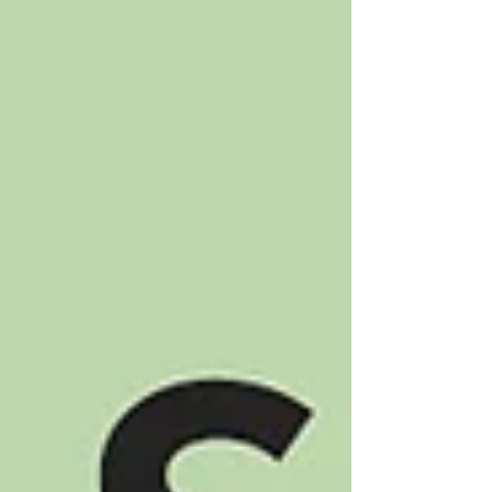
beaucoup, les limites du système
onusien, tout en confirmant que le
multilatéralisme n’est pas mort.