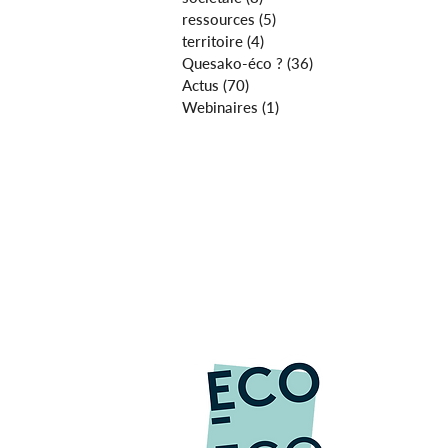
ressources
(5)
5 posts
territoire
(4)
4 posts
Quesako-éco ?
(36)
36 posts
Actus
(70)
70 posts
Webinaires
(1)
1 post