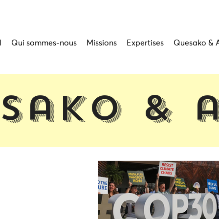
l
Qui sommes-nous
Missions
Expertises
Quesako & 
sako & 