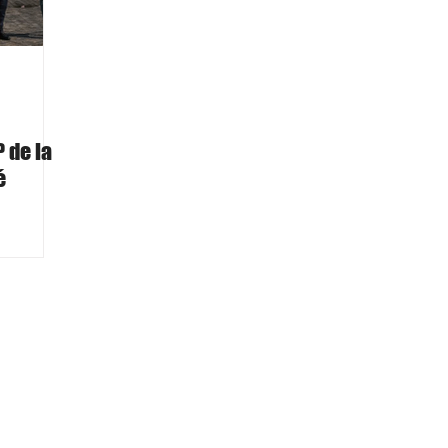
 de la
é