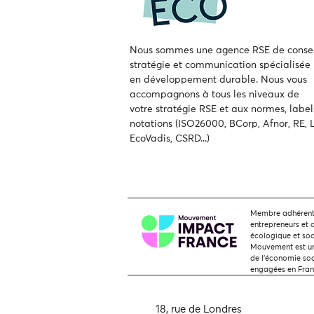
Nous sommes une agence RSE de consei
stratégie et communication spécialisée
en développement durable.
Nous vous
accompagnons à tous les niveaux de
votre
stratégie RSE et aux normes, label
notations (ISO26000, BCorp, Afnor, RE, L
EcoVadis, CSRD...)
Membre adhérent,
entrepreneurs et 
écologique et soc
Mouvement est une
de l'économie soci
engagées en Fra
18, rue de Londres