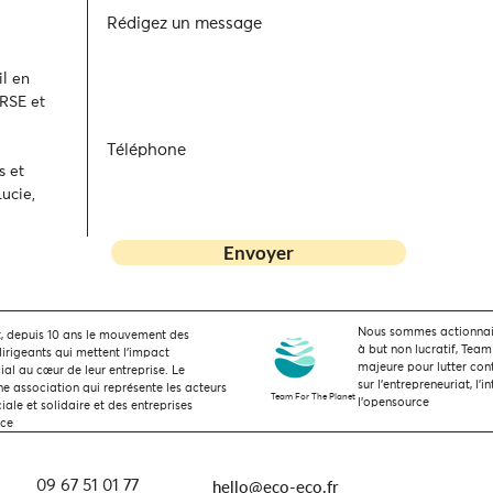
Rédigez un message
l en
 RSE et
Téléphone
s et
ucie,
Envoyer
Nous sommes actionnaire
 depuis 10 ans le mouvement des
à but non lucratif, Team
dirigeants qui mettent l’impact
majeure pour lutter con
ial au cœur de leur entreprise. Le
sur l'entrepreneuriat, l'i
 association qui représente les acteurs
Team For The Planet
l'opensource
ale et solidaire et des entreprises
nce
hello@eco-eco.fr
09 67 51 01 77