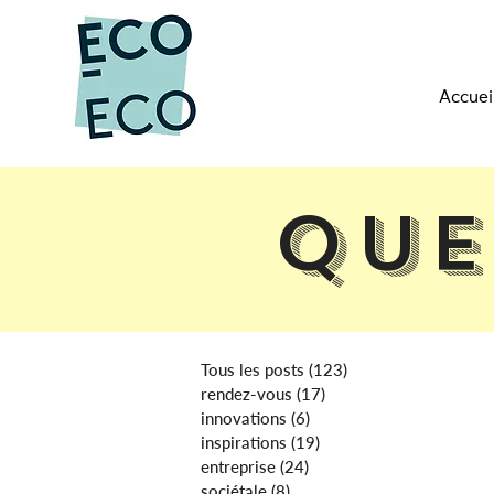
Accuei
Que
Tous les posts
(123)
123 posts
rendez-vous
(17)
17 posts
innovations
(6)
6 posts
inspirations
(19)
19 posts
entreprise
(24)
24 posts
sociétale
(8)
8 posts