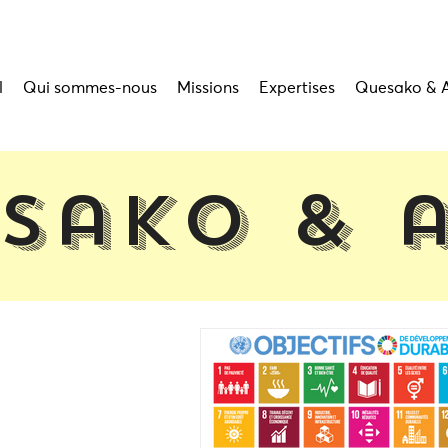
l
Qui sommes-nous
Missions
Expertises
Quesako & 
sako & 