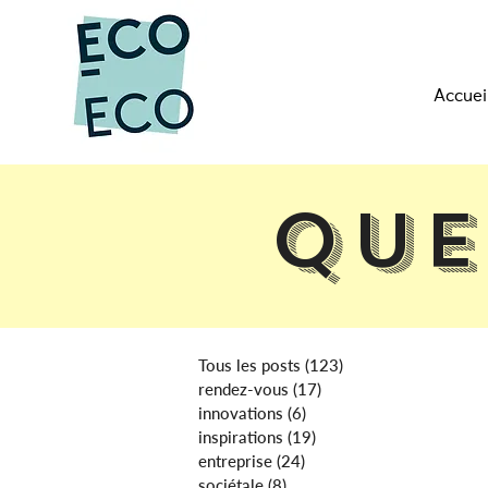
Accuei
Que
Tous les posts
(123)
123 posts
rendez-vous
(17)
17 posts
innovations
(6)
6 posts
inspirations
(19)
19 posts
entreprise
(24)
24 posts
sociétale
(8)
8 posts