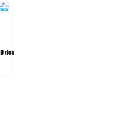
e
D des