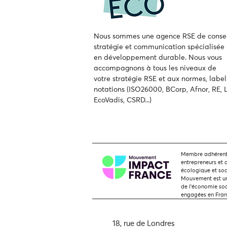
Nous sommes une agence RSE de consei
stratégie et communication spécialisée
en développement durable.
Nous vous
accompagnons à tous les niveaux de
votre
stratégie RSE et aux normes, label
notations (ISO26000, BCorp, Afnor, RE, L
EcoVadis, CSRD...)
Membre adhérent,
entrepreneurs et 
écologique et soc
Mouvement est une
de l'économie soci
engagées en Fra
18, rue de Londres