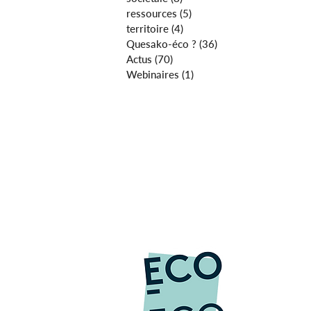
ressources
(5)
5 posts
territoire
(4)
4 posts
Quesako-éco ?
(36)
36 posts
Actus
(70)
70 posts
Webinaires
(1)
1 post