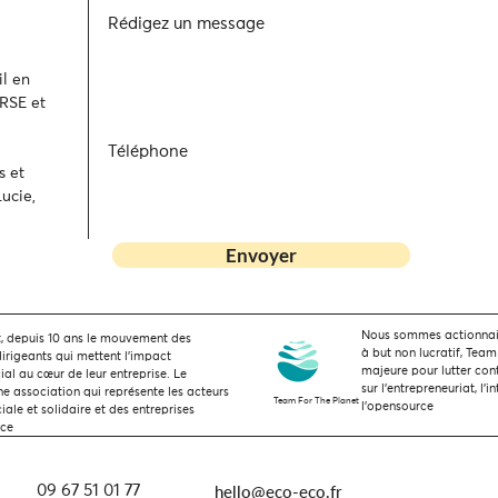
Rédigez un message
l en
 RSE et
Téléphone
s et
ucie,
Envoyer
Nous sommes actionnaire
 depuis 10 ans le mouvement des
à but non lucratif, Team
dirigeants qui mettent l’impact
majeure pour lutter con
ial au cœur de leur entreprise. Le
sur l'entrepreneuriat, l'i
 association qui représente les acteurs
Team For The Planet
l'opensource
ale et solidaire et des entreprises
nce
hello@eco-eco.fr
09 67 51 01 77