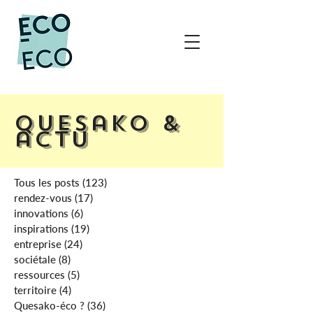
Quesako &
actu
Tous les posts
(123)
123 posts
rendez-vous
(17)
17 posts
innovations
(6)
6 posts
inspirations
(19)
19 posts
entreprise
(24)
24 posts
sociétale
(8)
8 posts
ressources
(5)
5 posts
territoire
(4)
4 posts
Quesako-éco ?
(36)
36 posts