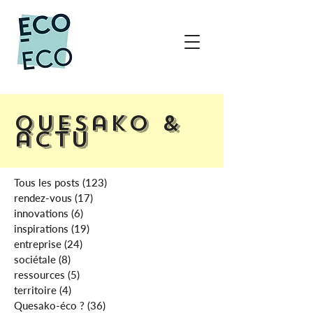
Quesako &
actu
Tous les posts
(123)
123 posts
rendez-vous
(17)
17 posts
innovations
(6)
6 posts
inspirations
(19)
19 posts
entreprise
(24)
24 posts
sociétale
(8)
8 posts
ressources
(5)
5 posts
territoire
(4)
4 posts
Quesako-éco ?
(36)
36 posts