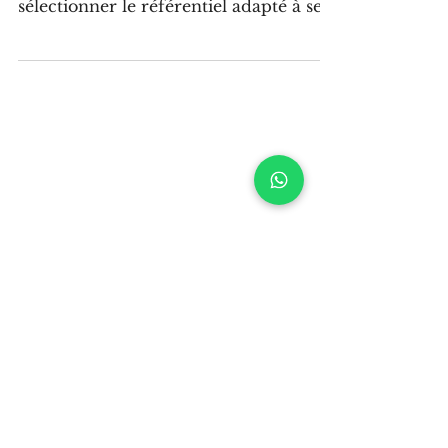
labels RSE aux certifications ISO
Réussir sa labellisation RSE repose sur
trois décisions structurantes :
sélectionner le référentiel adapté à ses
objectifs (crédibilité sectorielle avec
Afnor Engagé RSE, visibilité
internationale avec EcoVadis ou B
Corp, conformité normative avec ISO