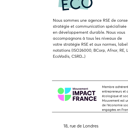
Nous sommes une agence RSE de consei
stratégie et communication spécialisée
en développement durable.
Nous vous
accompagnons à tous les niveaux de
votre
stratégie RSE et aux normes, label
notations (ISO26000, BCorp, Afnor, RE, L
EcoVadis, CSRD...)
Membre adhérent,
entrepreneurs et 
écologique et soc
Mouvement est une
de l'économie soci
engagées en Fra
18, rue de Londres