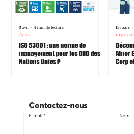
3 avr.
4 min de lecture
13 mars
Actus
inspirat
ISO 53001 : une norme de
Découv
management pour les ODD des
Afnor 
Nations Unies ?
Corp et
étapes,
différ
certifi
Contactez-nous
E-mail
Nom