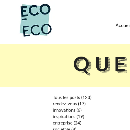
Accuei
Que
Tous les posts
(123)
123 posts
rendez-vous
(17)
17 posts
innovations
(6)
6 posts
inspirations
(19)
19 posts
entreprise
(24)
24 posts
sociétale
(8)
8 posts