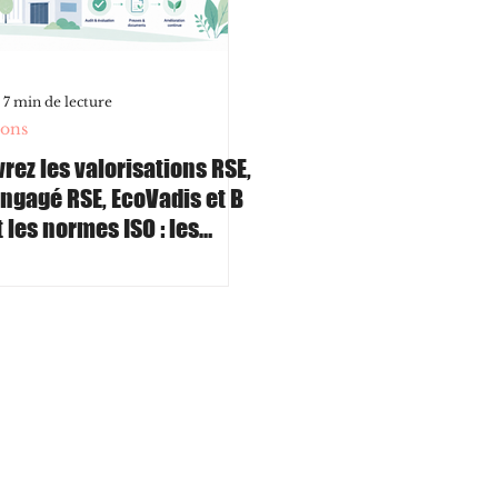
7 min de lecture
ions
rez les valorisations RSE,
Engagé RSE, EcoVadis et B
 les normes ISO : les
 les niveaux et les
ences. Des labels RSE aux
cations ISO