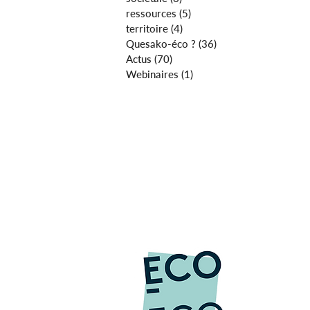
ressources
(5)
5 posts
territoire
(4)
4 posts
Quesako-éco ?
(36)
36 posts
Actus
(70)
70 posts
Webinaires
(1)
1 post