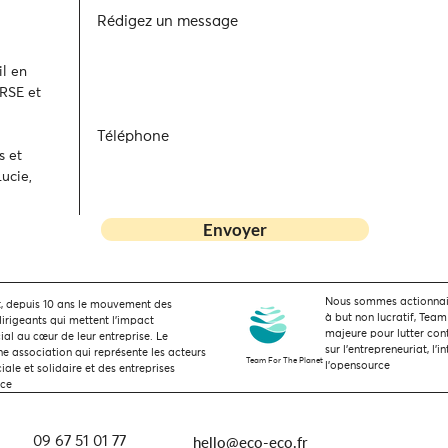
Rédigez un message
l en
 RSE et
Téléphone
s et
ucie,
Envoyer
Nous sommes actionnaire
 depuis 10 ans le mouvement des
à but non lucratif, Team
dirigeants qui mettent l’impact
majeure pour lutter con
ial au cœur de leur entreprise. Le
sur l'entrepreneuriat, l'i
 association qui représente les acteurs
Team For The Planet
l'opensource
ale et solidaire et des entreprises
nce
hello@eco-eco.fr
09 67 51 01 77