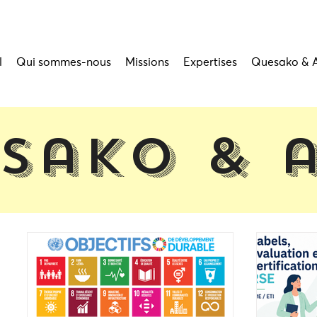
l
Qui sommes-nous
Missions
Expertises
Quesako & 
sako & 