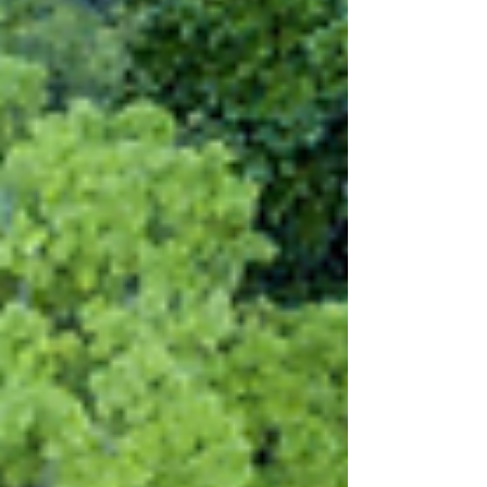
dépendance à cette ressource,
d’identifier les risques auxquels elles
sont exposées – sur leurs sites comme
au sein de leur chaîne
d’approvisionnement – et d’anticiper
les évolutions susceptibles d’affecter
leur activité.