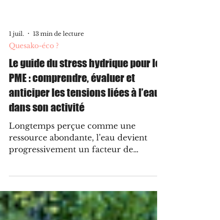
1 juil.
13 min de lecture
Quesako-éco ?
Le guide du stress hydrique pour les
PME : comprendre, évaluer et
anticiper les tensions liées à l’eau
dans son activité
Longtemps perçue comme une
ressource abondante, l’eau devient
progressivement un facteur de
vulnérabilité pour les entreprises. Pour
les PME, l’enjeu ne se limite pas à
réduire leur consommation d’eau, il
s’agit avant tout de comprendre leur