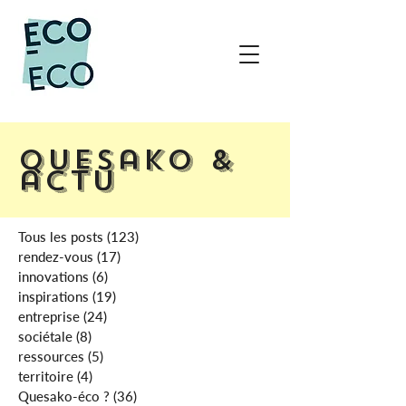
Quesako &
actu
Tous les posts
(123)
123 posts
rendez-vous
(17)
17 posts
innovations
(6)
6 posts
inspirations
(19)
19 posts
entreprise
(24)
24 posts
sociétale
(8)
8 posts
ressources
(5)
5 posts
territoire
(4)
4 posts
Quesako-éco ?
(36)
36 posts