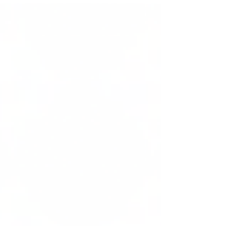
les PME, l’enjeu ne se limite pas à
réduire leur consommation d’eau, il
s’agit avant tout de comprendre leur
dépendance à cette ressource,
d’identifier les risques auxquels elles
sont exposées – sur leurs sites comme
au sein de leur chaîne
d’approvisionnement – et d’anticiper
les évolutions susceptibles d’affecter
leur activité.