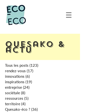
Quesako &
actu
Tous les posts
(123)
123 posts
rendez-vous
(17)
17 posts
innovations
(6)
6 posts
inspirations
(19)
19 posts
entreprise
(24)
24 posts
sociétale
(8)
8 posts
ressources
(5)
5 posts
territoire
(4)
4 posts
Quesako-éco ?
(36)
36 posts