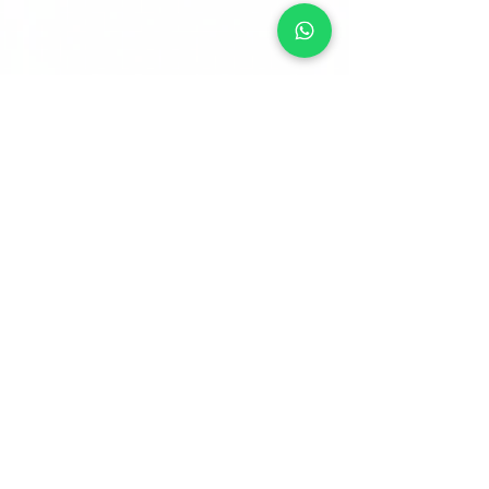
22 avr.
10 min de lecture
Quesako-éco ?
Changement climatique et
entreprises : état des lieux, risques
et leviers d’action pour les PME et
ETI
Face à l’intensification des
dérèglements environnementaux, le
climat s’impose désormais comme un