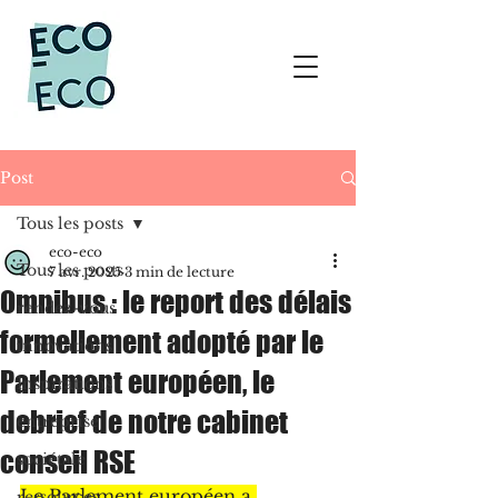
Post
Tous les posts
eco-eco
Tous les posts
7 avr. 2025
3 min de lecture
Omnibus : le report des délais
rendez-vous
formellement adopté par le
innovations
Parlement européen, le
inspirations
debrief de notre cabinet
entreprise
conseil RSE
sociétale
Le Parlement européen a 
ressources