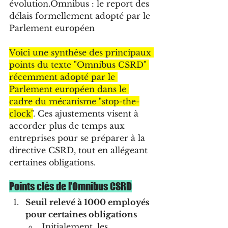
évolution.Omnibus : le report des 
délais formellement adopté par le 
Parlement européen
Voici une synthèse des principaux 
points du texte "Omnibus CSRD" 
récemment adopté par le 
Parlement européen dans le 
cadre du mécanisme "stop-the-
clock"
. Ces ajustements visent à 
accorder plus de temps aux 
entreprises pour se préparer à la 
directive CSRD, tout en allégeant 
certaines obligations.
Points clés de l’Omnibus CSRD
Seuil relevé à 1000 employés 
pour certaines obligations
Initialement, les 