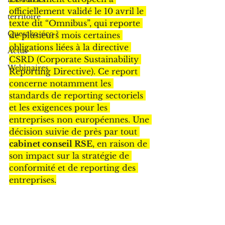
officiellement validé le 10 avril le 
territoire
texte dit “Omnibus”, qui reporte 
Quesako-éco ?
de plusieurs mois certaines 
obligations liées à la directive 
Actus
CSRD (Corporate Sustainability 
Webinaires
Reporting Directive). Ce report 
concerne notamment les 
standards de reporting sectoriels 
et les exigences pour les 
entreprises non européennes. Une 
décision suivie de près par tout 
cabinet conseil RSE
, en raison de 
son impact sur la stratégie de 
conformité et de reporting des 
entreprises.