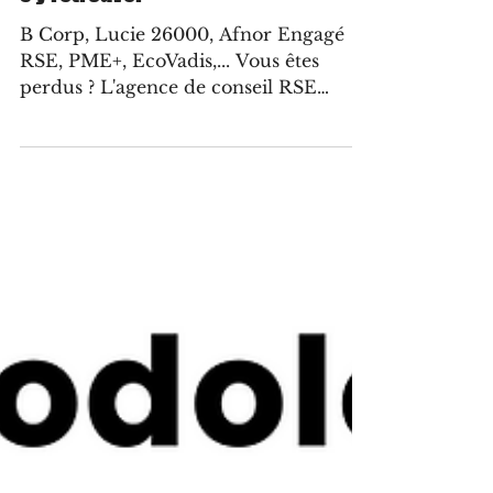
s’y retrouver
B Corp, Lucie 26000, Afnor Engagé
RSE, PME+, EcoVadis,... Vous êtes
perdus ? L'agence de conseil RSE
ECO-ECO vous propose un guide
pratique pour vous y retrouver et vous
aider à identifier la démarche la plus
adaptée à votre structure, votre
activité, vos enjeux, vos ressources et
enfin vos objectifs.