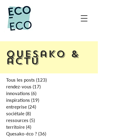
Quesako &
actu
Tous les posts
(123)
123 posts
rendez-vous
(17)
17 posts
innovations
(6)
6 posts
inspirations
(19)
19 posts
entreprise
(24)
24 posts
sociétale
(8)
8 posts
ressources
(5)
5 posts
territoire
(4)
4 posts
Quesako-éco ?
(36)
36 posts