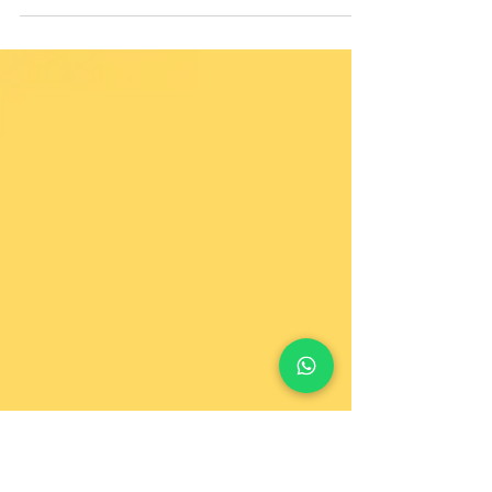
clients, des talents, des partenaires
financiers et des réglementations, la
Responsabilité Sociétale des
Entreprises (RSE) n’est plus une
option. Elle devient un levier
stratégique pour les PME. Mais par où
commencer ? Comment éviter l’effet
«usine à gaz » ? Comment agir
utilement, sans se disperser ?