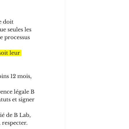
 doit 
e seules les 
e processus 
oit leur 
oins 12 mois, 
gence légale B 
tuts et signer 
dié de B Lab, 
 respecter.