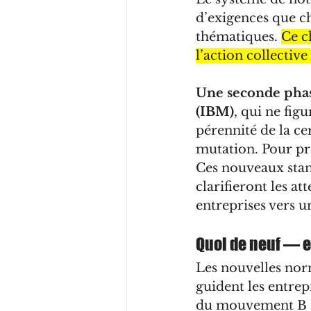
d’exigences que c
thématiques. 
Ce c
l’action collective
Une seconde phase
(IBM)
, qui ne fig
pérennité de la ce
mutation. Pour pre
Ces nouveaux stan
clarifieront les at
entreprises vers 
Quoi de neuf — e
Les nouvelles norme
guident les entrep
du mouvement B Co