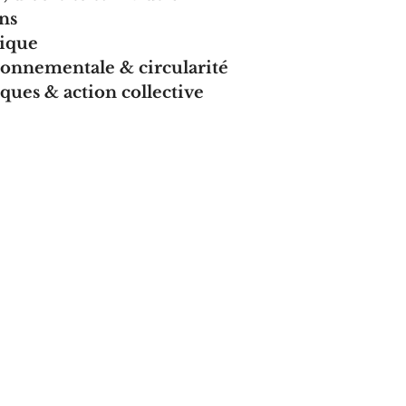
ns
tique
ronnementale & circularité
iques & action collective