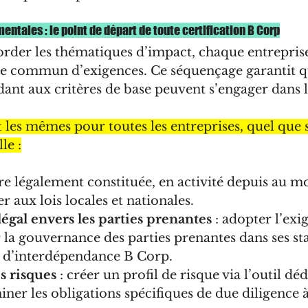
entales : le point de départ de toute certification B Corp
der les thématiques d’impact, chaque entreprise
cle commun d’exigences. Ce séquençage garantit qu
ant aux critères de base peuvent s’engager dans l
 les mêmes pour toutes les entreprises, quel que s
le :
être légalement constituée, en activité depuis au m
r aux lois locales et nationales.
gal envers les parties prenantes
 : adopter l’exi
 la gouvernance des parties prenantes dans ses sta
n d’interdépendance B Corp.
s risques
 : créer un profil de risque via l’outil dé
iner les obligations spécifiques de due diligence à