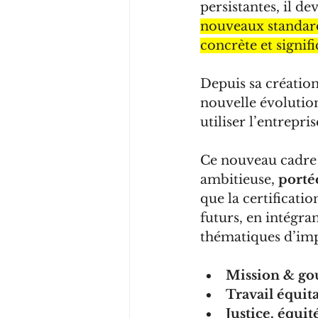
persistantes, il d
nouveaux standards
concrète et signif
Depuis sa création
nouvelle évolution
utiliser l’entrep
Ce nouveau cadre é
ambitieuse, 
porté
que la certificati
futurs, en intégr
thématiques d’imp
Mission & go
Travail équit
Justice, équit