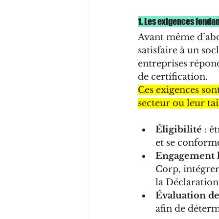
1. Les exigences fondam
Avant même d’abor
satisfaire à un so
entreprises répond
de certification.
Ces exigences sont
secteur ou leur tail
Éligibilité
 : 
et se conforme
Engagement lé
Corp, intégrer
la Déclaratio
Évaluation de
afin de déterm