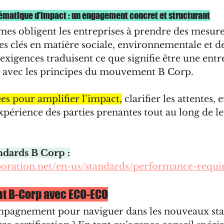
hématique d’impact : un engagement concret et structurant
es obligent les entreprises à prendre des mesure
s clés en matière sociale, environnementale et de
xigences traduisent ce que signifie être une entr
e avec les principes du mouvement B Corp.
ées pour amplifier l’impact,
 clarifier les attentes, 
expérience des parties prenantes tout au long de le
ndards B Corp :
poration.net/en-us/standards/performance-requi
 B-Corp avec ECO-ECO
mpagnement pour naviguer dans les nouveaux sta