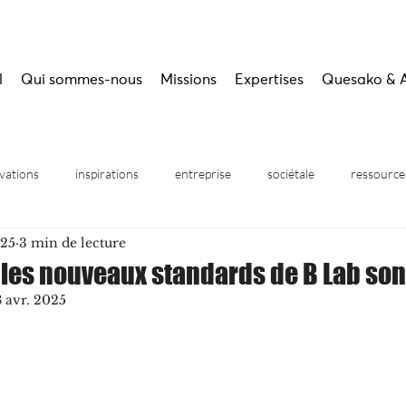
l
Qui sommes-nous
Missions
Expertises
Quesako & 
vations
inspirations
entreprise
sociétale
ressource
025
3 min de lecture
inaires
: les nouveaux standards de B Lab son
8 avr. 2025