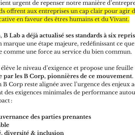
evient urgent de repenser notre manière d’entrepr
 offrent aux entreprises un cap clair pour agir d
icative en faveur des êtres humains et du Vivant.
, 
B Lab a déjà actualisé ses standards à six repri
 marque une étape majeure, redéfinissant ce que s
rise comme une force au service du bien commun.
lève le niveau d’exigence et propose une feuille 
e par les B Corp, pionnières de ce mouvement
.
on B Corp reste alignée avec l’urgence des enjeux ac
ant des exigences minimales de performance autou
act :
uvernance des parties prenantes
able
é, diversité & inclusion