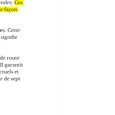
endre. 
Ces 
e façon 
se
s. Cette 
ignifie 
de route 
 Il garantit 
tuels et 
r de sept 