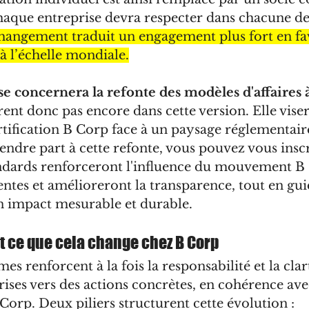
haque entreprise devra respecter dans chacune de
hangement traduit un engagement plus fort en fa
 à l’échelle mondiale.
 concernera la refonte des modèles d'affaires 
urent donc pas encore dans cette version. Elle viser
rtification B Corp face à un paysage réglementair
ndre part à cette refonte, vous pouvez vous inscri
dards renforceront l'influence du mouvement B 
tentes et amélioreront la transparence, tout en gui
un impact mesurable et durable.
t ce que cela change chez B Corp
s renforcent à la fois la responsabilité et la clart
rises vers des actions concrètes, en cohérence ave
rp. Deux piliers structurent cette évolution :