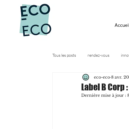
Accuei
Tous les posts
rendez-vous
inno
eco-eco
8 avr. 2
Quesako-éco ?
Actus
Web
Label B Corp 
Dernière mise à jour :