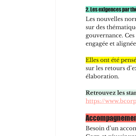
2. Les exigences par t
Les nouvelles norm
sur des thématique
gouvernance. Ces e
engagée et aligné
Elles ont été pens
sur les retours d’
élaboration.
Retrouvez les sta
https://www.bcor
Accompagnement
Besoin d’un acco