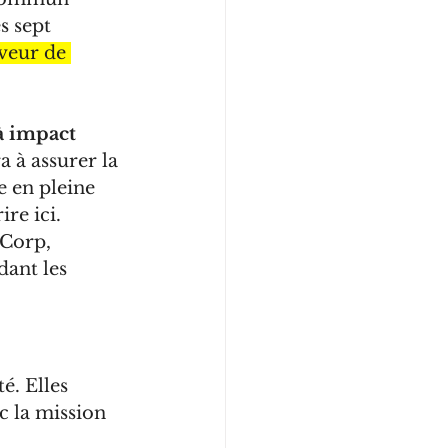
s sept 
veur de 
à impact 
a à assurer la 
e en pleine 
re ici.
Corp, 
dant les 
é. Elles 
c la mission 