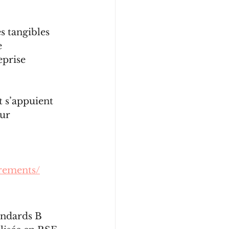
s tangibles 
 
eprise 
et s’appuient 
ur 
rements/
ndards B 