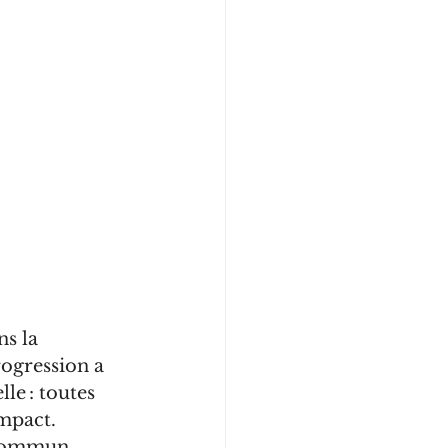
s la 
ogression a 
le : toutes 
mpact.
 commun 