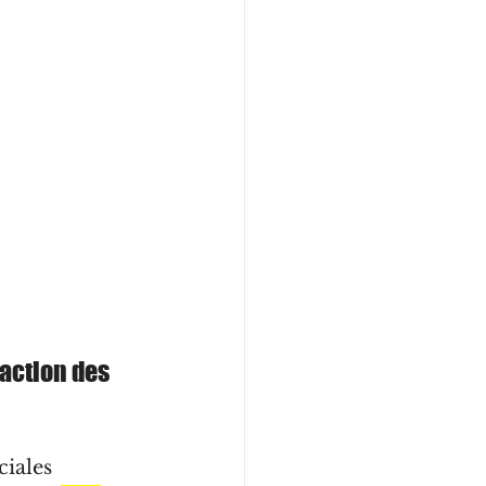
action des 
iales 