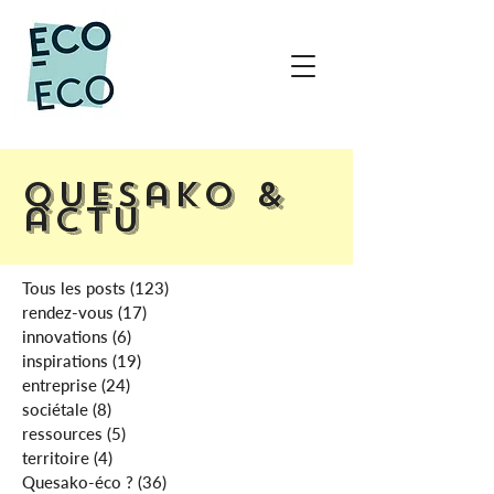
Quesako &
actu
Tous les posts
(123)
123 posts
rendez-vous
(17)
17 posts
innovations
(6)
6 posts
inspirations
(19)
19 posts
entreprise
(24)
24 posts
sociétale
(8)
8 posts
ressources
(5)
5 posts
territoire
(4)
4 posts
Quesako-éco ?
(36)
36 posts