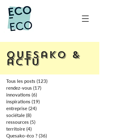
Quesako &
actu
Tous les posts
(123)
123 posts
rendez-vous
(17)
17 posts
innovations
(6)
6 posts
inspirations
(19)
19 posts
entreprise
(24)
24 posts
sociétale
(8)
8 posts
ressources
(5)
5 posts
territoire
(4)
4 posts
Quesako-éco ?
(36)
36 posts