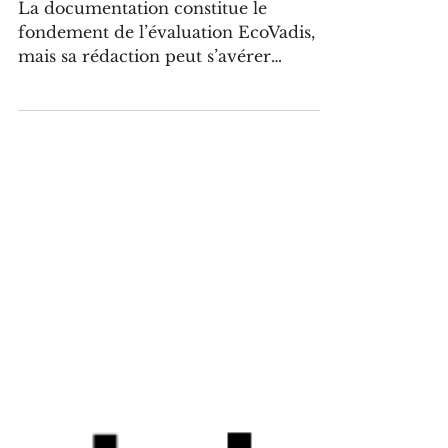
score RSE ?
La documentation constitue le
fondement de l’évaluation EcoVadis,
mais sa rédaction peut s’avérer
complexe lorsqu’on ne maîtrise pas
encore les attentes associées à cet
exercice. Ce guide synthétique a été
conçu pour vous présenter l’essentiel
des bonnes pratiques à adopter afin de
produire une documentation claire,
pertinente et fidèle aux démarches
réellement mises en œuvre au sein de
votre organisation.