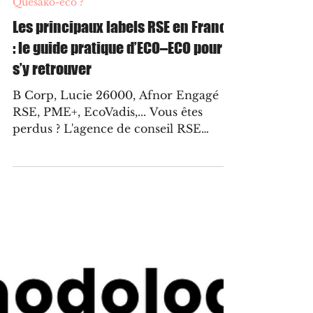
3 nov. 2025
17 min de lecture
Quesako-éco ?
Les principaux labels RSE en France
: le guide pratique d’ECO–ECO pour
s’y retrouver
B Corp, Lucie 26000, Afnor Engagé
RSE, PME+, EcoVadis,... Vous êtes
perdus ? L'agence de conseil RSE
ECO-ECO vous propose un guide
pratique pour vous y retrouver et vous
aider à identifier la démarche la plus
adaptée à votre structure, votre
activité, vos enjeux, vos ressources et
enfin vos objectifs.