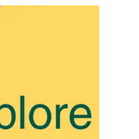
questions ?
Comment l'usage croissant des réseaux
sociaux modifie-t-il la structure de
notre cerveau, et si un cabinet de
conseil en RSE pouvait accompagner
ses clients sur ces questions ?