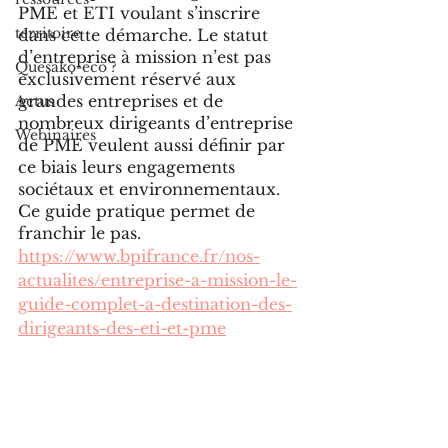
PME et ETI voulant s’inscrire 
territoire
dans cette démarche. Le statut 
d’entreprise à mission n’est pas 
Quesako-éco ?
exclusivement réservé aux 
grandes entreprises et de 
Actus
nombreux dirigeants d’entreprise 
Webinaires
de PME veulent aussi définir par 
ce biais leurs engagements 
sociétaux et environnementaux. 
Ce guide pratique permet de 
franchir le pas.
https://www.bpifrance.fr/nos-
actualites/entreprise-a-mission-le-
guide-complet-a-destination-des-
dirigeants-des-eti-et-pme