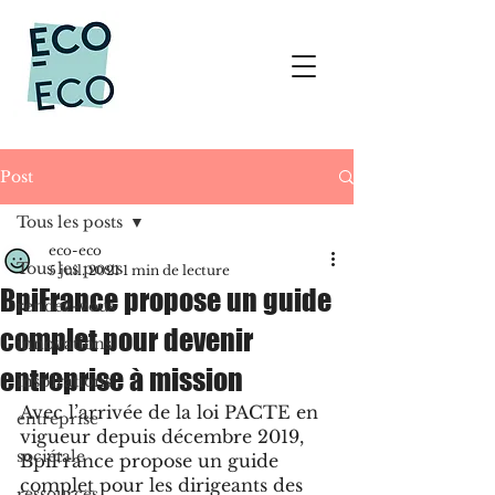
Post
Tous les posts
eco-eco
Tous les posts
5 juil. 2021
1 min de lecture
BpiFrance propose un guide
rendez-vous
complet pour devenir
innovations
entreprise à mission
inspirations
Avec l’arrivée de la loi PACTE en 
entreprise
vigueur depuis décembre 2019, 
sociétale
BpiFrance propose un guide 
complet pour les dirigeants des 
ressources