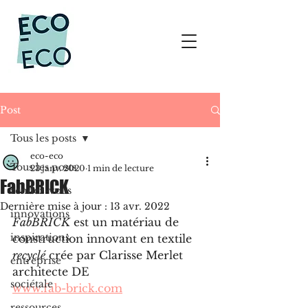
Post
Tous les posts
eco-eco
Tous les posts
23 janv. 2020
1 min de lecture
FabBRICK
rendez-vous
Dernière mise à jour :
13 avr. 2022
innovations
FabBRICK
 est un matériau de 
inspirations
construction innovant en textile 
recyclé
 crée par Clarisse Merlet 
entreprise
architecte DE
sociétale
www.fab-brick.com
ressources