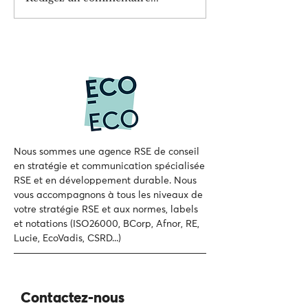
finir avec le greenwashing
France : passer du signal
climatique à une s
d'adaptation
Nous sommes une agence RSE de conseil
en stratégie et communication spécialisée
RSE et en développement durable.
Nous
vous accompagnons à tous les niveaux de
votre
stratégie RSE et aux normes, labels
et notations (ISO26000, BCorp, Afnor, RE,
Lucie, EcoVadis, CSRD...)
Contactez-nous