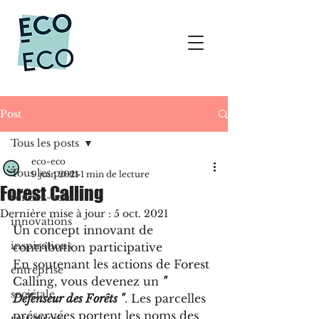
Post
Tous les posts
eco-eco
Tous les posts
9 juin 2021
1 min de lecture
Forest Calling
rendez-vous
Dernière mise à jour :
5 oct. 2021
innovations
Un concept innovant de 
inspirations
contribution participative
En soutenant les actions de Forest 
entreprise
Calling, vous devenez un 
" 
sociétale
Défenseur des Forêts "
. Les parcelles 
préservées portent les noms des 
ressources