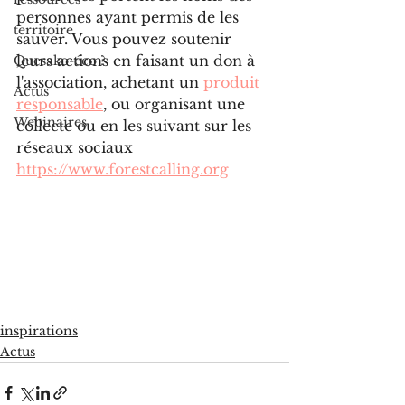
personnes ayant permis de les 
territoire
sauver. Vous pouvez soutenir 
leurs actions en faisant un don à 
Quesako-éco ?
l'association, achetant un 
produit 
Actus
responsable
, ou organisant une 
Webinaires
collecte ou en les suivant sur les 
réseaux sociaux
https://www.forestcalling.org
inspirations
Actus