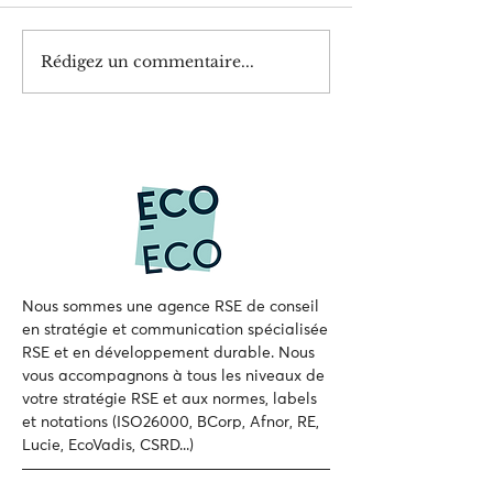
Rédigez un commentaire...
Du discours aux actes : en
Découvrez les valo
finir avec le greenwashing
RSE, Afnor Engagé 
EcoVadis et B Corp 
normes ISO : les ét
niveaux et les diff
Des labels RSE aux
certifications ISO
Nous sommes une agence RSE de conseil
en stratégie et communication spécialisée
RSE et en développement durable.
Nous
vous accompagnons à tous les niveaux de
votre
stratégie RSE et aux normes, labels
et notations (ISO26000, BCorp, Afnor, RE,
Lucie, EcoVadis, CSRD...)