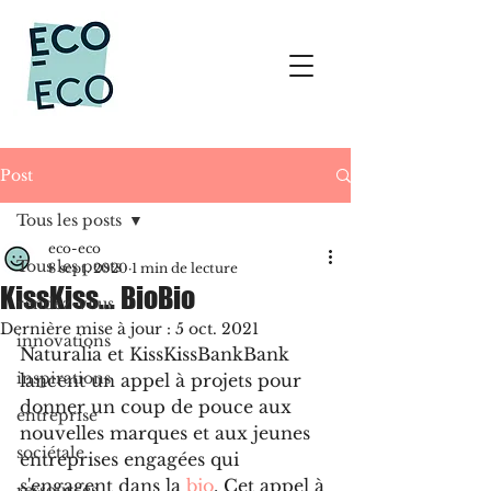
Post
Tous les posts
eco-eco
Tous les posts
8 sept. 2020
1 min de lecture
KissKiss... BioBio
rendez-vous
Dernière mise à jour :
5 oct. 2021
innovations
Naturalia et KissKissBankBank 
inspirations
lancent un appel à projets pour 
donner un coup de pouce aux 
entreprise
nouvelles marques et aux jeunes 
sociétale
entreprises engagées qui 
s'engagent dans la 
bio
. Cet appel à 
ressources