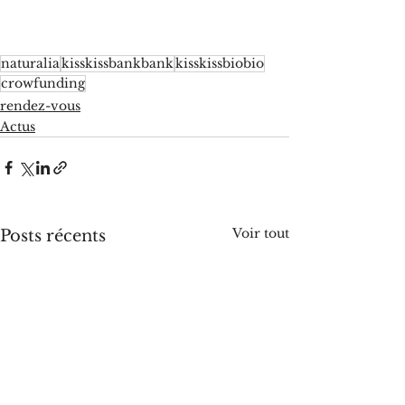
naturalia
kisskissbankbank
kisskissbiobio
crowfunding
rendez-vous
Actus
Voir tout
Posts récents