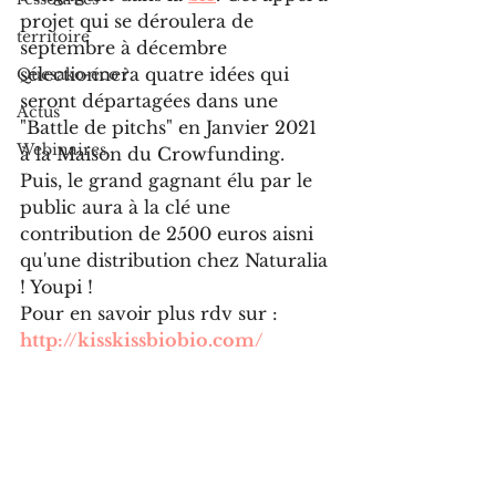
projet qui se déroulera de 
territoire
septembre à décembre 
sélectionnera quatre idées qui 
Quesako-éco ?
seront départagées dans une 
Actus
"Battle de pitchs" en Janvier 2021 
Webinaires
à la Maison du Crowfunding. 
Puis, le grand gagnant élu par le 
public aura à la clé une 
contribution de 2500 euros aisni 
qu'une distribution chez Naturalia 
! Youpi !
Pour en savoir plus rdv sur : 
http://kisskissbiobio.com/