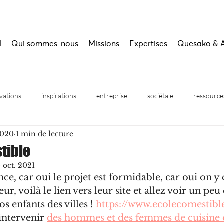
l
Qui sommes-nous
Missions
Expertises
Quesako & 
vations
inspirations
entreprise
sociétale
ressource
2020
1 min de lecture
inaires
tible
5 oct. 2021
nce, car oui le projet est formidable, car oui on y c
ur, voilà le lien vers leur site et allez voir un peu 
s enfants des villes ! 
https://www.ecolecomestibl
 intervenir 
des hommes et des femmes de cuisine e