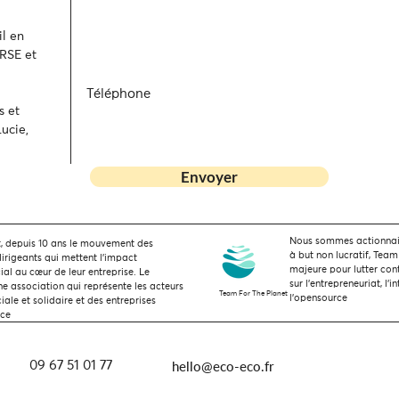
l en
 RSE et
Téléphone
s et
ucie,
Envoyer
Nous sommes actionnaire
 depuis 10 ans le mouvement des
à but non lucratif, Team
dirigeants qui mettent l’impact
majeure pour lutter con
ial au cœur de leur entreprise. Le
sur l'entrepreneuriat, l'i
 association qui représente les acteurs
Team For The Planet
l'opensource
ale et solidaire et des entreprises
nce
hello@eco-eco.fr
09 67 51 01 77