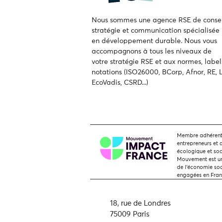
Nous sommes une agence RSE de consei
stratégie et communication spécialisée
en développement durable.
Nous vous
accompagnons à tous les niveaux de
votre
stratégie RSE et aux normes, label
notations (ISO26000, BCorp, Afnor, RE, L
EcoVadis, CSRD...)
Membre adhérent,
entrepreneurs et 
écologique et soc
Mouvement est une
de l'économie soci
engagées en Fra
18, rue de Londres
75009 Paris