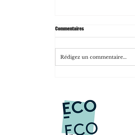
Commentaires
Rédigez un commentaire...
ISO 53001 : une norme de
management pour les ODD des
Nations Unies ?