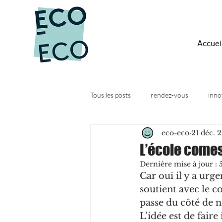
Accuei
Tous les posts
rendez-vous
inno
eco-eco
21 déc. 
Quesako-éco ?
Actus
Web
L’école comes
Dernière mise à jour :
Car oui il y a urge
soutient avec le cœ
passe du côté de no
L’idée est de faire