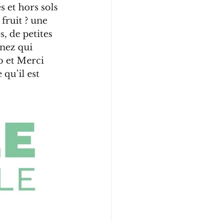
s et hors sols 
fruit ? une 
, de petites 
nez qui 
o et Merci 
qu’il est 