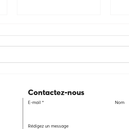
Du discours aux actes : en finir
Décou
avec le greenwashing
Afnor
Corp 
étape
Contactez-nous
diffé
certi
E-mail
Nom
Rédigez un message