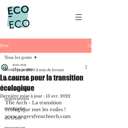
Post
Tous les posts
eco-eco
Tous les posts
27 janv. 2020
2 min de lecture
La course pour la transition
rendez-vous
écologique
innovations
Dernière mise à jour :
13 avr. 2022
inspirations
The Arch - La transition 
entreprise
écologique met les voiles !
www.angersfrenchtech.com
sociétale
ressources