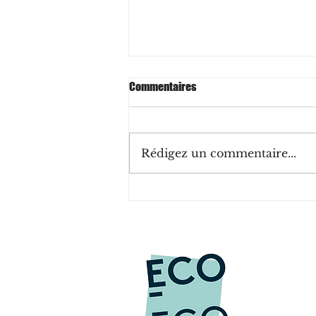
Commentaires
Rédigez un commentaire...
ISO 53001 : une norme de
management pour les ODD des
Nations Unies ?