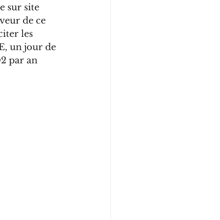
 sur site 
veur de ce 
iter les 
, un jour de 
O2 par an