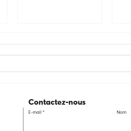
Du discours aux actes : en finir
Intem
avec le greenwashing
passe
une s
Contactez-nous
E-mail
Nom