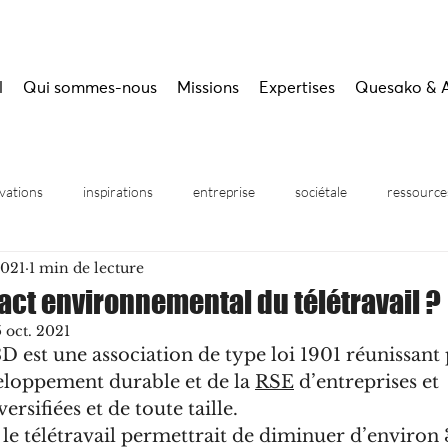
l
Qui sommes-nous
Missions
Expertises
Quesako & 
vations
inspirations
entreprise
sociétale
ressource
2021
1 min de lecture
inaires
pact environnemental du télétravail ?
5 oct. 2021
3D est une association de type loi 1901 réunissant 
eloppement durable et de la 
RSE
 d’entreprises et 
ersifiées et de toute taille. 
e télétravail permettrait de diminuer d’environ 3