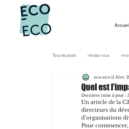
Accuei
Tous les posts
rendez-vous
inno
eco-eco
11 févr. 
Quesako-éco ?
Actus
Web
Quel est l’im
Dernière mise à jour :
Un article de la C
directeurs du dév
d’organisations div
Pour commencer, l