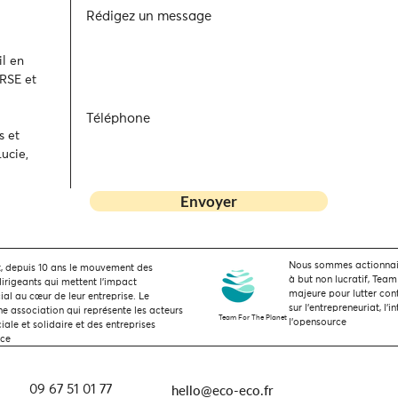
Rédigez un message
l en
 RSE et
Téléphone
s et
ucie,
Envoyer
Nous sommes actionnaire
 depuis 10 ans le mouvement des
à but non lucratif, Team
dirigeants qui mettent l’impact
majeure pour lutter con
ial au cœur de leur entreprise. Le
sur l'entrepreneuriat, l'i
 association qui représente les acteurs
Team For The Planet
l'opensource
ale et solidaire et des entreprises
nce
hello@eco-eco.fr
09 67 51 01 77