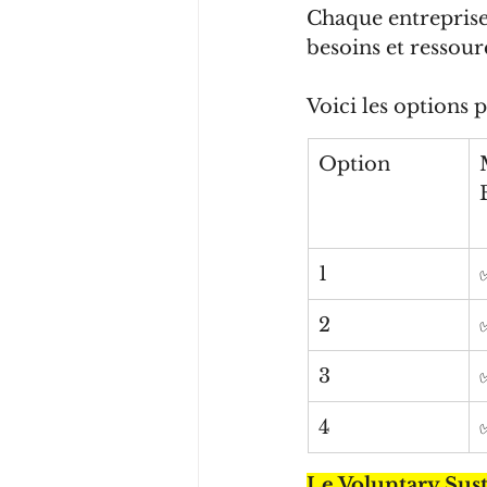
Chaque entreprise
besoins et ressour
Voici les options p
Option
1
2
3
4
Le Voluntary Sus