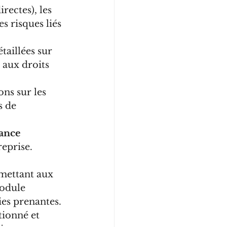
rectes), les 
s risques liés 
taillées sur 
 aux droits 
ns sur les 
s de 
ance 
reprise.
mettant aux 
odule 
es prenantes. 
tionné et 