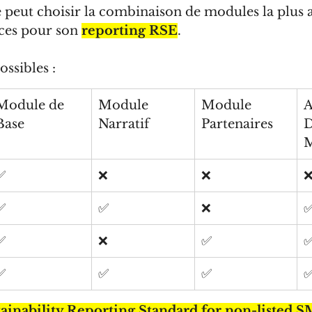
 peut choisir la combinaison de modules la plus a
ces pour son 
reporting RSE
. 
ossibles :
Module de 
Module 
Module 
A
Base
Narratif
Partenaires
D
M
✅
❌
❌
✅
✅
❌
✅
❌
✅
✅
✅
✅
tainability Reporting Standard for non-listed