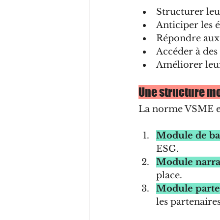
Structurer leu
Anticiper les 
Répondre aux 
Accéder à des
Améliorer leur
Une structure mo
La norme VSME est
Module de bas
ESG.
Module narra
place.
Module parte
les partenaire