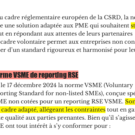
du cadre réglementaire européen de la CSRD, la
 une solution adaptée aux PME qui souhaitent 
s
ut en répondant aux attentes de leurs partenaires 
adre volontaire permet aux entreprises non con
er d’un standard rigoureux et harmonisé pour le
orme VSME de reporting RSE
 le 17 décembre 2024 la norme VSME (Voluntary 
porting Standard for non-listed SMEs), conçue sp
PME non cotées pour un reporting RSE VSME. 
Son
 cadre adapté, allégeant les contraintes
 tout en ga
 qualité aux parties prenantes. Bien qu’il s’agiss
E ont tout intérêt à s’y conformer pour :