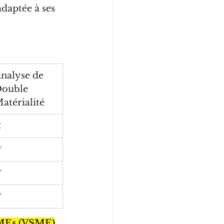
daptée à ses 
nalyse de 
ouble 
atérialité
❌
✅
✅
✅
 SMEs (VSME)