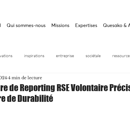
l
Qui sommes-nous
Missions
Expertises
Quesako & 
vations
inspirations
entreprise
sociétale
ressource
2024
4 min de lecture
inaires
re de Reporting RSE Volontaire Préci
e de Durabilité