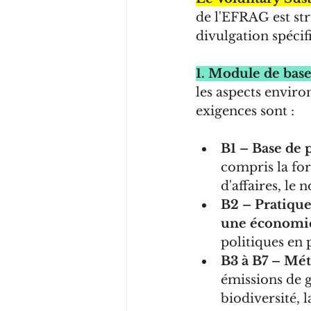
de l'EFRAG est st
divulgation spécif
1. Module de bas
les aspects envir
exigences sont :
B1 – Base de 
compris la for
d'affaires, le
B2 – Pratiques
une économie
politiques en 
B3 à B7 – Mé
émissions de ga
biodiversité, l