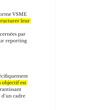
 norme VSME 
tructurer leur 
cernées par 
ur reporting 
écifiquement 
 objectif est 
rantissant 
e d’un cadre 