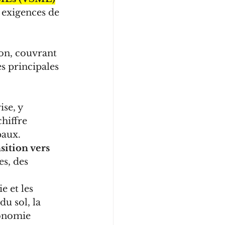
exigences de 
on, couvrant 
s principales 
se, y 
hiffre 
paux.
sition vers 
s, des 
e et les 
du sol, la 
conomie 