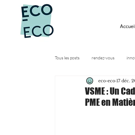
Accuei
Tous les posts
rendez-vous
inno
eco-eco
17 déc. 
Quesako-éco ?
Actus
Web
VSME : Un Cad
PME en Matièr