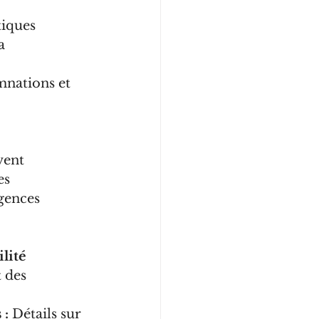
tiques 
a 
mnations et 
vent 
es 
gences 
lité 
 des 
 :
 Détails sur 