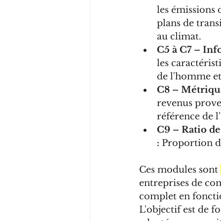
les émissions d
plans de trans
au climat.
C5 à C7 – Inf
les caractéris
de l'homme et
C8 – Métriqu
revenus proven
référence de l
C9 – Ratio de
:
 Proportion de
Ces modules sont 
entreprises de co
complet en fonctio
L'objectif est de 