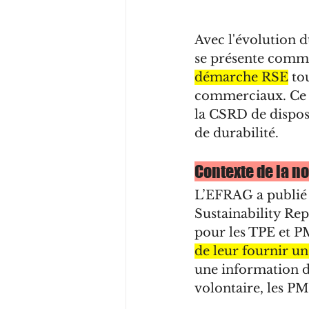
Avec l'évolution 
se présente comme
démarche RSE
 to
commerciaux. Ce c
la CSRD de dispos
de durabilité.
Contexte de la n
L’EFRAG a publié
Sustainability Re
pour les TPE et 
de leur fournir un
une information de
volontaire, les PM