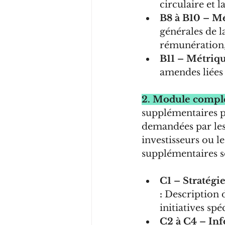
circulaire et l
B8 à B10 – Mé
générales de la
rémunération, 
B11 – Métriqu
amendes liées 
2. Module compl
supplémentaires po
demandées par les
investisseurs ou l
supplémentaires s
C1 – Stratégie 
:
 Description 
initiatives spé
C2 à C4 – In