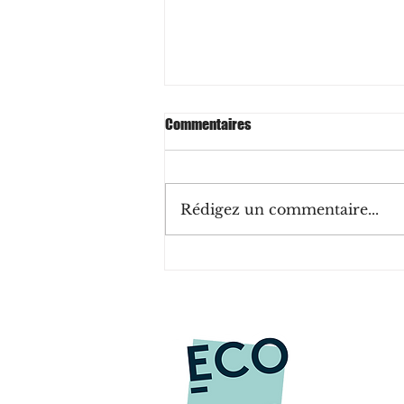
Commentaires
Rédigez un commentaire...
ISO 53001 : une norme de
management pour les ODD des
Nations Unies ?