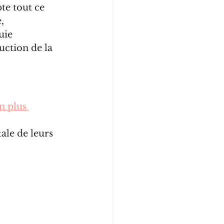
te tout ce 
, 
uie 
uction de la 
n plus 
ale de leurs 