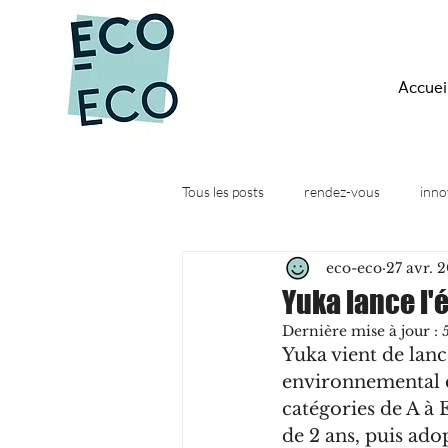
Accuei
Tous les posts
rendez-vous
inno
eco-eco
27 avr. 
Quesako-éco ?
Actus
Web
Yuka lance l'
Dernière mise à jour :
Yuka vient de lanc
environnemental de
catégories de A à E
de 2 ans, puis adop