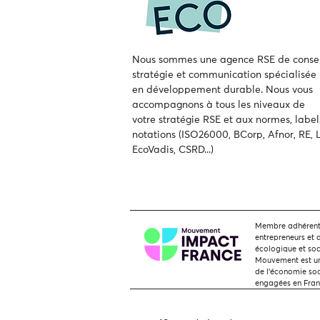
Nous sommes une agence RSE de consei
stratégie et communication spécialisée
en développement durable.
Nous vous
accompagnons à tous les niveaux de
votre
stratégie RSE et aux normes, label
notations (ISO26000, BCorp, Afnor, RE, L
EcoVadis, CSRD...)
Membre adhérent,
entrepreneurs et 
écologique et soc
Mouvement est une
de l'économie soci
engagées en Fra