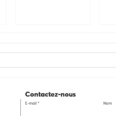
Du discours aux actes : en finir
Intem
avec le greenwashing
passe
une s
Contactez-nous
E-mail
Nom