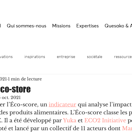
l
Qui sommes-nous
Missions
Expertises
Quesako & 
vations
inspirations
entreprise
sociétale
ressource
2021
1 min de lecture
inaires
éco-store
5 oct. 2021
er l’Éco-score, un 
indicateur
 qui analyse l’impact
s produits alimentaires. L’Éco-score classe les p
. Il a été développé par 
Yuka
 et 
ECO2 Initiative
 p
té et lancé par un collectif de 11 acteurs dont 
Mar