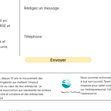
Rédigez un message
l en
 RSE et
Téléphone
s et
ucie,
Envoyer
Nous sommes actionnaire
 depuis 10 ans le mouvement des
à but non lucratif, Team
dirigeants qui mettent l’impact
majeure pour lutter con
ial au cœur de leur entreprise. Le
sur l'entrepreneuriat, l'i
 association qui représente les acteurs
Team For The Planet
l'opensource
ale et solidaire et des entreprises
nce