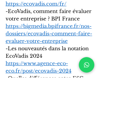
https://ecovadis.com/fr/
-EcoVadis, comment faire évaluer 
votre entreprise ? BPI France 
https://bigmedia.bpifrance.fr/nos-
dossiers/ecovadis-comment-faire-
evaluer-votre-entreprise
-Les nouveautés dans la notation 
EcoVadis 2024
https://www.agence-eco-
eco.fr/post/ecovadis-2024
-Quelles différences entre ESG, 
RSE et ISR ? BPI France 
https://bigmedia.bpifrance.fr/news
/esg-isr-et-rse-quelles-differences
Pour toutes autres infos sur nos 
accompagnements et notre 
agence RSE, à Paris et sur toute la 
France, contactez nous : 