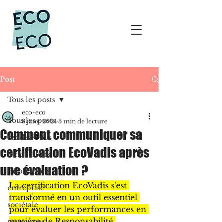
Post
Tous les posts
eco-eco
Tous les posts
8 janv. 2024
5 min de lecture
Comment communiquer sa
rendez-vous
certification EcoVadis après
innovations
une évaluation ?
inspirations
La certification EcoVadis s'est 
entreprise
transformé en un outil essentiel 
sociétale
pour évaluer les performances en 
matière de Responsabilité 
ressources