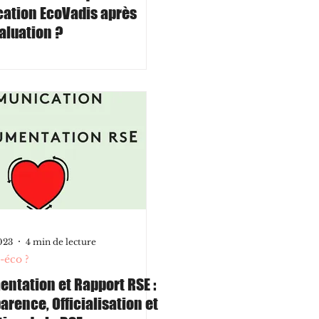
ication EcoVadis après
aluation ?
023
4 min de lecture
-éco ?
ntation et Rapport RSE :
arence, Officialisation et