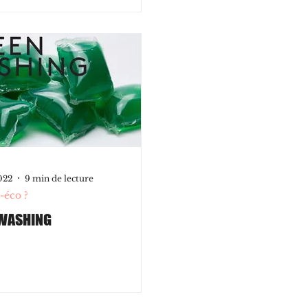
022
9 min de lecture
-éco ?
WASHING