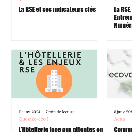
La RSE et ses indicateurs clés
La RSE
Entrep
Numéri
11 janv. 2024
7 min de lecture
8 janv. 20
Quesako-éco ?
Actus
L’Hôtellerie face aux attentes en
Comme