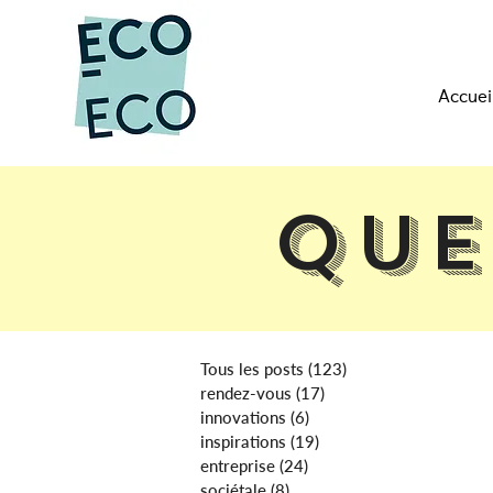
Accuei
Que
Tous les posts
(123)
123 posts
rendez-vous
(17)
17 posts
innovations
(6)
6 posts
inspirations
(19)
19 posts
entreprise
(24)
24 posts
sociétale
(8)
8 posts