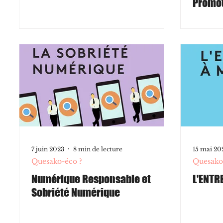
Promot
7 juin 2023
8 min de lecture
15 mai 20
Quesako-éco ?
Quesako
Numérique Responsable et
L'ENTR
Sobriété Numérique