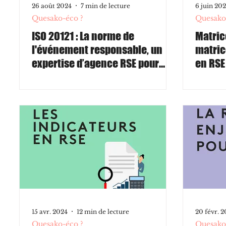
26 août 2024
7 min de lecture
6 juin 20
Quesako-éco ?
Quesako
ISO 20121 : La norme de
Matric
l'événement responsable, un
matric
expertise d’agence RSE pour
en RSE
l’event et les lieux d’accueil du
public.
15 avr. 2024
12 min de lecture
20 févr. 
Quesako-éco ?
Quesako