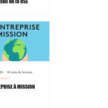
ion de la RSE
23
10 min de lecture
-éco ?
EPRISE À MISSION