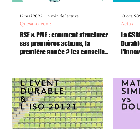
15 mai 2025
4 min de lecture
10 oct. 20
Quesako-éco ?
Actus
RSE & PME : comment structurer
La CSR
ses premières actions, la
Durabl
première année ? les conseils
l'Innov
de notre agence RSE