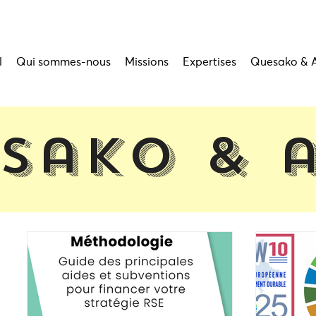
l
Qui sommes-nous
Missions
Expertises
Quesako & 
sako & 