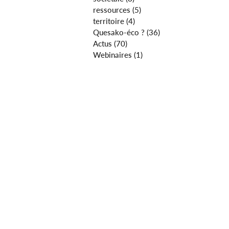
ressources
(5)
5 posts
territoire
(4)
4 posts
Quesako-éco ?
(36)
36 posts
Actus
(70)
70 posts
Webinaires
(1)
1 post