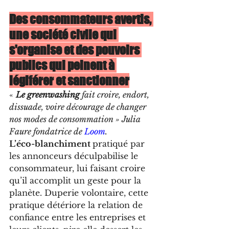
Des consommateurs avertis, 
une société civile qui 
s'organise et des pouvoirs 
publics qui peinent à 
légiférer et sanctionner
« 
Le greenwashing
 fait croire, endort, 
dissuade, voire décourage de changer 
nos modes de consommation » Julia 
Faure fondatrice de 
Loom
.
L’éco-blanchiment 
pratiqué par 
les annonceurs déculpabilise le 
consommateur, lui faisant croire 
qu’il accomplit un geste pour la 
planète. Duperie volontaire, cette 
pratique détériore la relation de 
confiance entre les entreprises et 