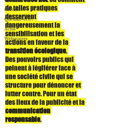
de telles pratiques 
territoire
desservent 
Quesako-éco ?
dangereusement la 
Actus
sensibilisation et les 
Webinaires
actions en faveur de la 
transition écologique
. 
Des pouvoirs publics qui 
peinent à légiférer face à 
une société civile qui se 
structure pour dénoncer et 
lutter contre. Pour un état 
des lieux de la publicité et la 
communication 
responsable
.