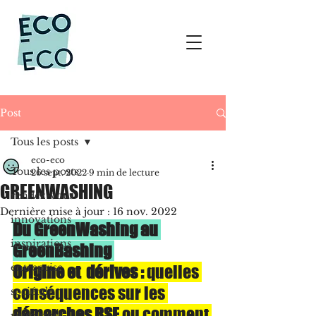
Post
Tous les posts
eco-eco
Tous les posts
26 sept. 2022
9 min de lecture
GREENWASHING
rendez-vous
Dernière mise à jour :
16 nov. 2022
innovations
Du GreenWashing au 
inspirations
GreenBashing 
entreprise
Origine et  dérives : 
quelles 
conséquences sur les 
sociétale
démarches RSE
 ou comment 
ressources