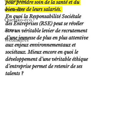
pour prendre soin de la santé et du 
bien-être de leurs salariés. 
territoire
En quoi la Responsabilité Sociétale 
Quesako-éco ?
des Entreprises (RSE) peut se révéler 
Actus
être un véritable levier de recrutement 
d’une jeunesse de plus en plus attentive 
Webinaires
aux enjeux environnementaux et 
sociétaux. Mieux encore en quoi le 
développement d’une véritable éthique 
d’entreprise permet de retenir de ses 
talents ? 