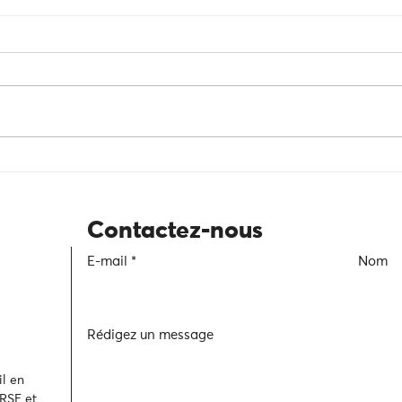
Du discours aux actes : en finir
Intem
avec le greenwashing
passe
une s
Contactez-nous
E-mail
Nom
Rédigez un message
l en
 RSE et