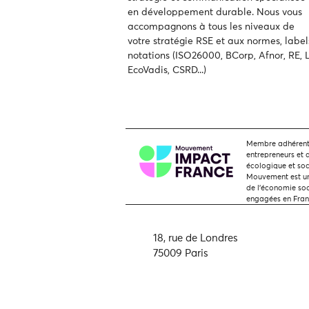
en développement durable.
Nous vous
accompagnons à tous les niveaux de
votre
stratégie RSE et aux normes, label
notations (ISO26000, BCorp, Afnor, RE, L
EcoVadis, CSRD...)
Membre adhérent,
entrepreneurs et 
écologique et soc
Mouvement est une
de l'économie soci
engagées en Fra
18, rue de Londres
75009 Paris