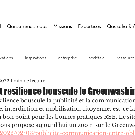
l
Qui sommes-nous
Missions
Expertises
Quesako & 
vations
inspirations
entreprise
sociétale
ressource
 2022
1 min de lecture
inaires
 et resilience bouscule le Greenwashi
esilience bouscule la publicité et la communication
, interdiction et mobilisation citoyenne, est-ce la
 bon point pour les bonnes pratiques RSE. Le sit
nous propose aujourd'hui un zoom sur le Greenwa
r/2022/02/03/publicite-communication-entre-obl