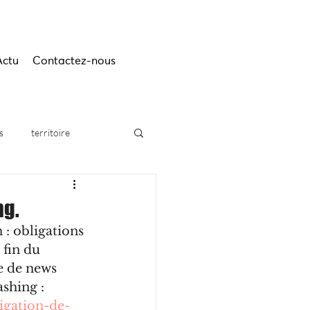
Actu
Contactez-nous
s
territoire
ng.
 : obligations 
 fin du 
e de news 
shing :
igation-de-