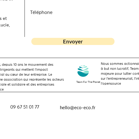
Téléphone
s et
ucie,
Envoyer
Nous sommes actionnaire
 depuis 10 ans le mouvement des
à but non lucratif, Team
dirigeants qui mettent l’impact
majeure pour lutter con
ial au cœur de leur entreprise. Le
sur l'entrepreneuriat, l'i
 association qui représente les acteurs
Team For The Planet
l'opensource
ale et solidaire et des entreprises
nce
hello@eco-eco.fr
09 67 51 01 77