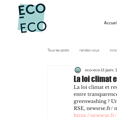
Accuei
Tous les posts
rendez-vous
inno
eco-eco
15 janv.
Quesako-éco ?
Actus
Web
La loi climat
La loi climat et r
entre transparence
greenwashing ? Un
RSE, newsrse.fr/ 
https://newsrse.f