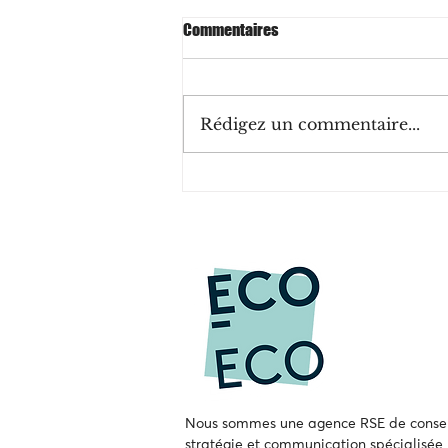
Commentaires
Rédigez un commentaire...
ISO 53001 : une norme de
management pour les ODD des
Nations Unies ?
Nous sommes une agence RSE de consei
stratégie et communication spécialisée