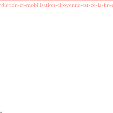
rdiction-et-mobilisation-citoyenne-est-ce-la-fin-