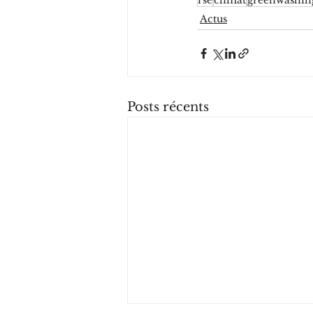
rse
climat
greenwashin
Actus
Posts récents