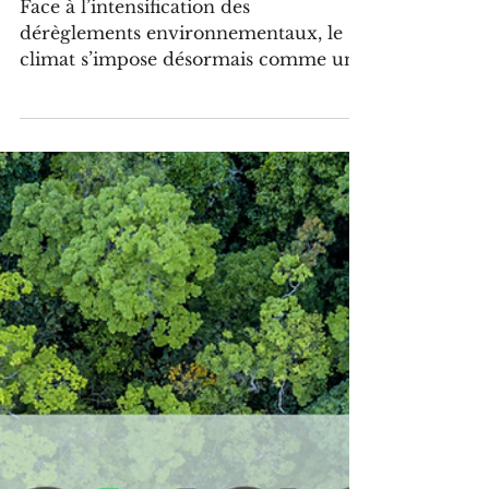
et leviers d’action pour les PME et
ETI
Face à l’intensification des
dérèglements environnementaux, le
climat s’impose désormais comme un
enjeu stratégique majeur pour les
entreprises, influençant à la fois leur
fonctionnement, leur rentabilité et
leurs choix de développement. Que
vous soyez une PME ou une ETI,
ECO-ECO vous propose une marche à
suivre sommaire des grandes questions
à se poser.