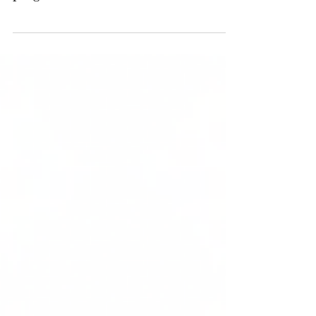
ressource abondante, l’eau devient
progressivement un facteur de
vulnérabilité pour les entreprises. Pour
les PME, l’enjeu ne se limite pas à
réduire leur consommation d’eau, il
s’agit avant tout de comprendre leur
dépendance à cette ressource,
d’identifier les risques auxquels elles
sont exposées – sur leurs sites comme
au sein de leur chaîne
d’approvisionnement – et d’anticiper
les évolutions susceptibles d’affecter
leur activité.