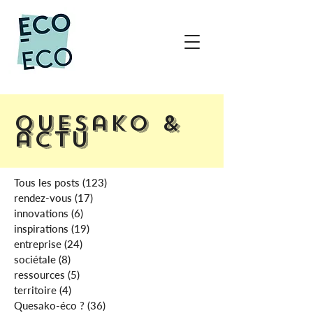
Quesako &
actu
Tous les posts
(123)
123 posts
rendez-vous
(17)
17 posts
innovations
(6)
6 posts
inspirations
(19)
19 posts
entreprise
(24)
24 posts
sociétale
(8)
8 posts
ressources
(5)
5 posts
territoire
(4)
4 posts
Quesako-éco ?
(36)
36 posts