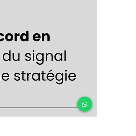
des bonnes pratiques à adopter afin de
produire une documentation claire,
pertinente et fidèle aux démarches
réellement mises en œuvre au sein de
votre organisation.