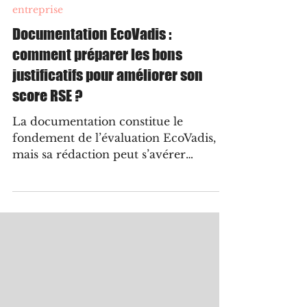
31 mars
3 min de lecture
entreprise
Documentation EcoVadis :
comment préparer les bons
justificatifs pour améliorer son
score RSE ?
La documentation constitue le
fondement de l’évaluation EcoVadis,
mais sa rédaction peut s’avérer
complexe lorsqu’on ne maîtrise pas
encore les attentes associées à cet
exercice. Ce guide synthétique a été
conçu pour vous présenter l’essentiel