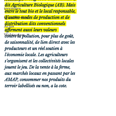
dit 
Agriculture Biologique
 (AB). Mais 
territoire
entre le tout bio et le local responsable, 
d’autres modes de production et de 
Quesako-éco ?
distribution dits conventionnels 
Actus
affirment aussi leurs valeurs  
Webinaires
contre la pollution, pour plus de goût, 
de saisonnalité, de lien direct avec les 
producteurs et un réel soutien à 
l'économie locale. Les agriculteurs 
s’organisent et les collectivités locales 
jouent le jeu. De la vente à la ferme, 
aux marchés locaux en passant par les 
AMAP, consommer nos produits du 
terroir labellisés ou non, a la cote.