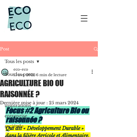
Post
Tous les posts
eco-eco
Tous les posts
13 avr. 2022
6 min de lecture
AGRICULTURE BIO OU
rendez-vous
RAISONNÉE ?
innovations
Dernière mise à jour :
25 mars 2024
inspirations
Focus #2 Agriculture Bio ou 
entreprise
raisonnée ?
sociétale
Qui dit « Développement Durable » 
dans la filière Agricole et Alimentaire, 
ressources