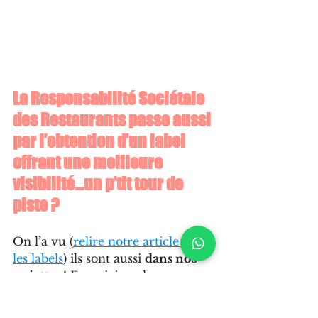
La Responsabilité Sociétale 
des Restaurants passe aussi 
par l’obtention d’un label 
offrant une meilleure 
visibilité…un p’tit tour de 
piste ?
On l’a vu (
relire notre article sur 
les labels
) ils sont aussi 
dans nos 
assiettes
 ! En voici quelques-uns :
L’Euro-Toques
 est reconnu 