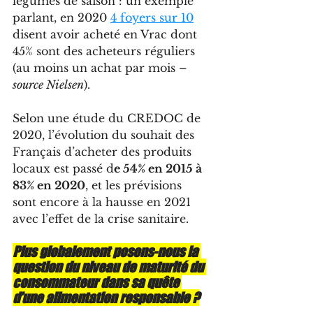
légumes de saison : un exemple 
parlant, en 2020 
4 foyers sur 10
disent avoir acheté en Vrac dont 
45% sont des acheteurs réguliers 
(au moins un achat par mois – 
source Nielsen
).
Selon une étude du CREDOC de 
2020, l’évolution du souhait des 
Français d’acheter des produits 
locaux est passé d
e 54% en 2015 à 
83% en 2020
, et les prévisions 
sont encore à la hausse en 2021 
avec l’effet de la crise sanitaire. 
Plus globalement posons-nous la 
question du niveau de maturité du 
consommateur dans sa quête 
d’une alimentation responsable ?