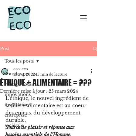
Post
Tous les posts
eco-eco
Tous les posts
13 avr. 2022
15 min de lecture
ÉTHIQUE + ALIMENTAIRE = ???
rendez-vous
Dernière mise à jour :
25 mars 2024
innovations
L’éthique, le nouvel ingrédient de 
inspirations
la filière alimentaire est au coeur 
des enjeux du développement 
entreprise
durable. 
sociétale
Source de plaisir et réponse aux 
besoins essentiels de l’Homme, 
ressources