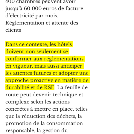
400 chambres peuvent avoir 
jusqu’à 60 000 euros de facture 
d’électricité par mois.
Réglementation et attente des 
clients
Dans ce contexte, les hôtels 
doivent non seulement se 
conformer aux réglementations 
en vigueur, mais aussi anticiper 
les attentes futures et adopter une 
approche proactive en matière de 
durabilité et de RSE
. La feuille de 
route peut devenir technique et 
complexe selon les actions 
concrètes à mettre en place, telles 
que la réduction des déchets, la 
promotion de la consommation 
responsable, la gestion du 