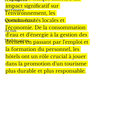
impact significatif sur 
territoire
l'environnement, les 
communautés locales et 
Quesako-éco ?
l'économie. De la consommation 
Actus
d'eau et d'énergie à la gestion des 
Webinaires
déchets en passant par l'emploi et 
la formation du personnel, les 
hôtels ont un rôle crucial à jouer 
dans la promotion d'un tourisme 
plus durable et plus responsable.