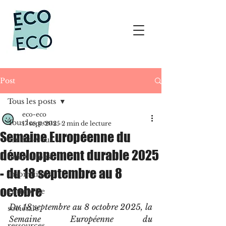
Post
Tous les posts
eco-eco
Tous les posts
17 sept. 2025
2 min de lecture
Semaine Européenne du
rendez-vous
développement durable 2025
innovations
- du 18 septembre au 8
inspirations
octobre
entreprise
Du 18 septembre au 8 octobre 2025, la 
sociétale
Semaine Européenne du 
ressources