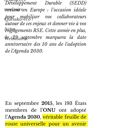
Développement Durable (SEDD) 
territoire
revient en Europe : l’occasion idéale 
pour mobiliser vos collaborateurs 
Quesako-éco ?
autour de ces enjeux et donner vie à vos 
Actus
engagements RSE. Cette année en plus, 
le 29 septembre marquera la date 
Webinaires
anniversaire des 10 ans de l'adoption 
de l’Agenda 2030.
En septembre 
2015
, les 193 États 
membres de l’
ONU 
ont adopté 
l’
Agenda 2030
, 
véritable feuille de 
route universelle pour un avenir 