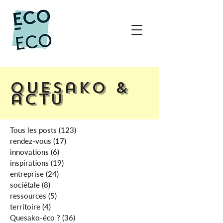
Quesako &
actu
Tous les posts
(123)
123 posts
rendez-vous
(17)
17 posts
innovations
(6)
6 posts
inspirations
(19)
19 posts
entreprise
(24)
24 posts
sociétale
(8)
8 posts
ressources
(5)
5 posts
territoire
(4)
4 posts
Quesako-éco ?
(36)
36 posts